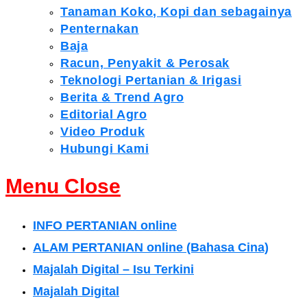
Tanaman Koko, Kopi dan sebagainya
Penternakan
Baja
Racun, Penyakit & Perosak
Teknologi Pertanian & Irigasi
Berita & Trend Agro
Editorial Agro
Video Produk
Hubungi Kami
Menu
Close
INFO PERTANIAN online
ALAM PERTANIAN online (Bahasa Cina)
Majalah Digital – Isu Terkini
Majalah Digital