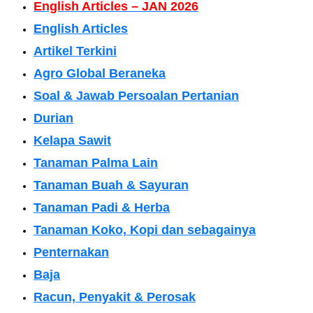
English Articles – JAN 2026
English Articles
Artikel Terkini
Agro Global Beraneka
Soal & Jawab Persoalan Pertanian
Durian
Kelapa Sawit
Tanaman Palma Lain
Tanaman Buah & Sayuran
Tanaman Padi & Herba
Tanaman Koko, Kopi dan sebagainya
Penternakan
Baja
Racun, Penyakit & Perosak