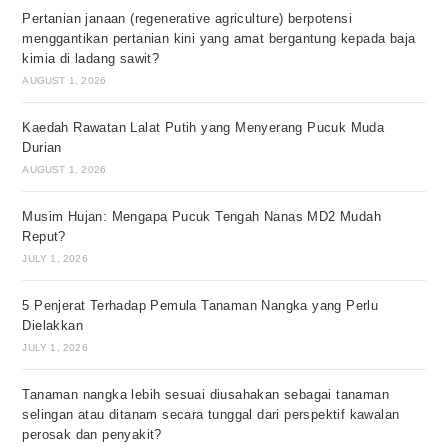
Pertanian janaan (regenerative agriculture) berpotensi
menggantikan pertanian kini yang amat bergantung kepada baja
kimia di ladang sawit?
AUGUST 1, 2026
Kaedah Rawatan Lalat Putih yang Menyerang Pucuk Muda
Durian
AUGUST 1, 2026
Musim Hujan: Mengapa Pucuk Tengah Nanas MD2 Mudah
Reput?
JULY 1, 2026
5 Penjerat Terhadap Pemula Tanaman Nangka yang Perlu
Dielakkan
JULY 1, 2026
Tanaman nangka lebih sesuai diusahakan sebagai tanaman
selingan atau ditanam secara tunggal dari perspektif kawalan
perosak dan penyakit?