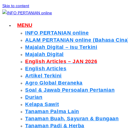
Skip to content
MENU
INFO PERTANIAN online
ALAM PERTANIAN online (Bahasa Cina
Majalah Digital – Isu Terkini
Majalah Digital
English Articles – JAN 2026
English Articles
Artikel Terkini
Agro Global Beraneka
Soal & Jawab Persoalan Pertanian
Durian
Kelapa Sawit
Tanaman Palma Lain
Tanaman Buah, Sayuran & Bungaan
Tanaman Padi & Herba