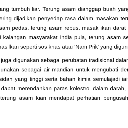
ang tumbuh liar. Terung asam dianggap buah yan
ering dijadikan penyedap rasa dalam masakan te
 asam pedas,
terung asam rebus, masak ikan dara
Di kalangan masyarakat India pula, terung asam
ihasilkan seperti sos khas atau ‘Nam Prik’ yang di
uga digunakan sebagai perubatan tradisional dala
digunakan sebagai air mandian untuk mengubati 
idan yang tinggi serta bahan kimia semulajadi iai
an dapat merendahkan paras kolestrol dalam dara
, terung asam kian mendapat perhatian pengusa