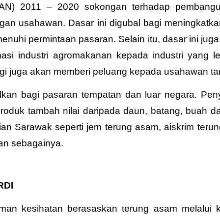
N) 2011 – 2020 sokongan terhadap pembangunan 
ngan usahawan. Dasar ini digubal bagi meningkatk
uhi permintaan pasaran. Selain itu, dasar ini jug
si industri agromakanan kepada industri yang l
inggi juga akan memberi peluang kepada usahawan t
kan bagi pasaran tempatan dan luar negara. Peny
oduk tambah nilai daripada daun, batang, buah da
ian Sarawak seperti jem terung asam, aiskrim terun
dan sebagainya.
RDI
an kesihatan berasaskan terung asam melalui k