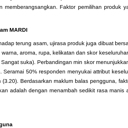
n memberangsangkan. Faktor pemilihan produk ya
Asam MARDI
adap terung asam, ujirasa produk juga dibuat ber
, warna, aroma, rupa, kelikatan dan skor keseluruhan
 = Sangat suka). Perbandingan min skor menunjukkan
. Seramai 50% responden menyukai attribut keselur
 (3.20). Berdasarkan maklum balas pengguna, fakto
kan adalah dengan menambah sedikit rasa manis a
gguna