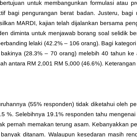
bertujuan untuk membangunkan formulasi atau produ
tif bagi pengurangan berat badan. Justeru, bag
lkan MARDI, kajian telah dijalankan bersama pen
diminta untuk menjawab borang soal selidik berst
erbanding lelaki (42.2% – 106 orang). Bagi katego
bakinya (28.3% – 70 orang) melebih 40 tahun ke
ah antara RM 2,001 RM 5,000 (46.6%). Keterangan pro
uhannya (55% responden) tidak diketahui oleh pe
.5 %. Selebihnya 19.1% responden tahu mengenai
idak pernah memakan terung asam. Kebanyakkan 
 banyak ditanam. Walaupun kesedaran masih re