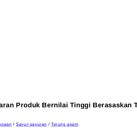
aran Produk Bernilai Tinggi Berasaskan
ngaan
/
Sayur-sayuran
/
Terung asam