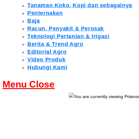
Tanaman Koko, Kopi dan sebagainya
Penternakan
Baja
Racun, Penyakit & Perosak
Teknologi Pertanian & Irigasi
Berita & Trend Agro
Editorial Agro
Video Produk
Hubungi Kami
Menu
Close