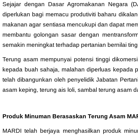
Sejajar dengan Dasar Agromakanan Negara (DA
diperlukan bagi memacu produtiviti baharu dikala
makanan agar sentiasa mencukupi dan dapat memen
membantu golongan sasar dengan mentransforma
semakin meningkat terhadap pertanian bernilai t
Terung asam mempunyai potensi tinggi dikomersil
kepada buah sahaja, malahan diperluas kepada pr
telah dibangunkan oleh penyelidik Jabatan Pertan
asam keping, terung ais loli, sambal terung asam 
Produk Minuman Berasaskan Terung Asam MA
MARDI telah berjaya menghasilkan produk minum