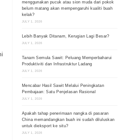
menggunakan pucuk atau sion muda dari pokok
belum matang akan mempengaruhi kualiti buah
kelak?
JULY 1, 2026
Lebih Banyak Ditanam, Kerugian Lagi Besar?
JULY 1, 2026
i
Tanam Semula Sawit: Peluang Memperbaharui
Produktiviti dan Infrastruktur Ladang
JULY 1, 2026
Mencabar Hasil Sawit Melalui Peningkatan
Pembajaan: Satu Penjelasan Rasional
JULY 1, 2026
Apakah tahap penerimaan nangka di pasaran
China memandangkan buah ini sudah diluluskan
untuk dieksport ke situ?
JULY 1, 2026