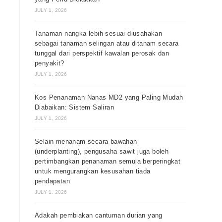
JULY 1, 2026
Tanaman nangka lebih sesuai diusahakan
sebagai tanaman selingan atau ditanam secara
tunggal dari perspektif kawalan perosak dan
penyakit?
JULY 1, 2026
Kos Penanaman Nanas MD2 yang Paling Mudah
Diabaikan: Sistem Saliran
JULY 1, 2026
Selain menanam secara bawahan
(underplanting), pengusaha sawit juga boleh
pertimbangkan penanaman semula berperingkat
untuk mengurangkan kesusahan tiada
pendapatan
JULY 1, 2026
Adakah pembiakan cantuman durian yang