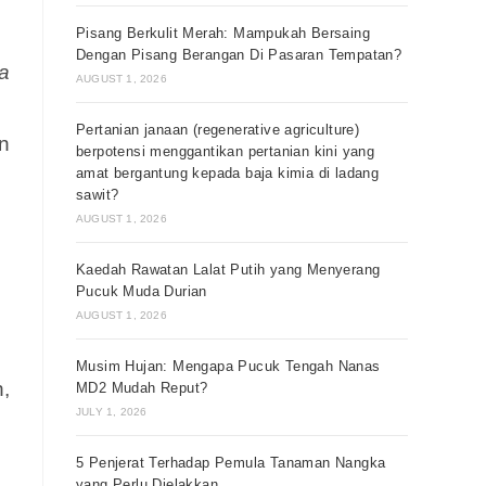
Pisang Berkulit Merah: Mampukah Bersaing
Dengan Pisang Berangan Di Pasaran Tempatan?
a
AUGUST 1, 2026
Pertanian janaan (regenerative agriculture)
n
berpotensi menggantikan pertanian kini yang
amat bergantung kepada baja kimia di ladang
sawit?
AUGUST 1, 2026
Kaedah Rawatan Lalat Putih yang Menyerang
Pucuk Muda Durian
AUGUST 1, 2026
Musim Hujan: Mengapa Pucuk Tengah Nanas
,
MD2 Mudah Reput?
JULY 1, 2026
5 Penjerat Terhadap Pemula Tanaman Nangka
yang Perlu Dielakkan