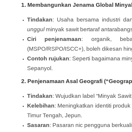
1.
Membangunkan Jenama Global Minyak
Tindakan
: Usaha bersama industri da
unggul
minyak sawit bertaraf antarabangs
Ciri penjenamaan
: organik, be
(MSPO/RSPO/ISCC+), boleh dikesan hing
Contoh rujukan
: Seperti bagaimana miny
Sepanyol.
2.
Penjenamaan Asal Geografi (“Geographi
Tindakan
: Wujudkan label “Minyak Sawit
Kelebihan
: Meningkatkan identiti prod
Timur Tengah, Jepun.
Sasaran
: Pasaran nic pengguna berkualiti