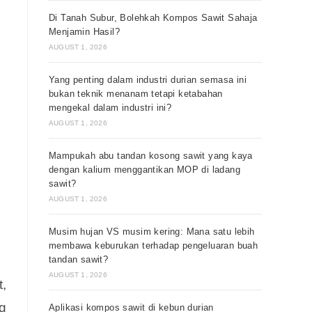
Di Tanah Subur, Bolehkah Kompos Sawit Sahaja
Menjamin Hasil?
AUGUST 1, 2026
Yang penting dalam industri durian semasa ini
bukan teknik menanam tetapi ketabahan
mengekal dalam industri ini?
AUGUST 1, 2026
Mampukah abu tandan kosong sawit yang kaya
dengan kalium menggantikan MOP di ladang
sawit?
AUGUST 1, 2026
Musim hujan VS musim kering: Mana satu lebih
membawa keburukan terhadap pengeluaran buah
tandan sawit?
AUGUST 1, 2026
,
g
Aplikasi kompos sawit di kebun durian