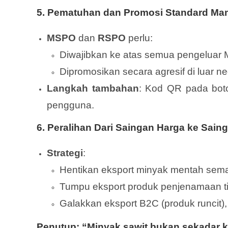
5.
Pematuhan dan Promosi Standard M
MSPO
dan
RSPO
perlu:
Diwajibkan ke atas semua pengeluar 
Dipromosikan secara agresif di luar 
Langkah tambahan
: Kod QR pada botol
pengguna.
6.
Peralihan Dari Saingan Harga ke Saing
Strategi
:
Hentikan eksport minyak mentah sem
Tumpu eksport produk penjenamaan ti
Galakkan eksport B2C (produk runcit)
Penutup: “Minyak sawit bukan sekadar ko