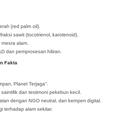
erah (red palm oil).
aksi sawit (tocotrienol, karotenoid).
ir mesra alam.
D dan pemprosesan hiliran.
n Fakta
an, Planet Terjaga”.
 saintifik dan testimoni pekebun kecil.
katan dengan NGO neutral, dan kempen digital.
i terhadap alam sekitar.