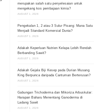
merupakan salah satu penyelesaian untuk
mengekang kos pembajaan kimia?
AUGUST 1, 2026
Pengekalan 1, 2 atau 3 Sulur Pisang: Mana Satu
Menjadi Standard Komersial Dunia?
AUGUST 1, 2026
Adakah Keperluan Nutrien Kelapa Lebih Rendah
Berbanding Sawit?
AUGUST 1, 2026
Adakah Gejala Biji Kesep pada Durian Musang
King Berpunca daripada Cantuman Berterusan?
AUGUST 1, 2026
Gabungan Trichoderma dan Mikoriza Arbuskular:
Harapan Baharu Menentang Ganoderma di
Ladang Sawit
AUGUST 1, 2026