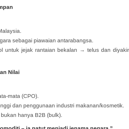
ampan
Malaysia.
negara sebagai piawaian antarabangsa.
 untuk jejak rantaian bekalan → telus dan diyakin
an Nilai
ata-mata (CPO).
nggi dan penggunaan industri makanan/kosmetik.
, bukan hanya B2B (bulk).
moditi – ia patut menjadi jenama negara.”