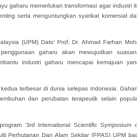
u gaharu memerlukan transformasi agar industri it
nting serta menguntungkan syarikat komersial da
 Malaysia (UPM) Dato’ Prof. Dr. Ahmad Farhan Moh
n penggunaan gaharu akan mewujudkan suasan
mbantu industri gaharu mencapai kemajuan yan
kedua terbesar di dunia selepas Indonesia. Gahar
mbuhan dan perubatan terapeutik selain popula
rogram ‘3rd International Scientific Symposium o
ulti Perhutanan Dan Alam Sekitar (FPAS) UPM bag