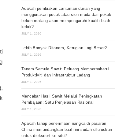
Adakah pembiakan cantuman durian yang
menggunakan pucuk atau sion muda dari pokok
belum matang akan mempengaruhi kualiti buah
kelak?
JULY 1, 2026
Lebih Banyak Ditanam, Kerugian Lagi Besar?
i
JULY 1, 2026
g
Tanam Semula Sawit: Peluang Memperbaharui
Produktiviti dan Infrastruktur Ladang
JULY 1, 2026
,
Mencabar Hasil Sawit Melalui Peningkatan
ik
Pembajaan: Satu Penjelasan Rasional
JULY 1, 2026
Apakah tahap penerimaan nangka di pasaran
China memandangkan buah ini sudah diluluskan
untuk dieksport ke situ?