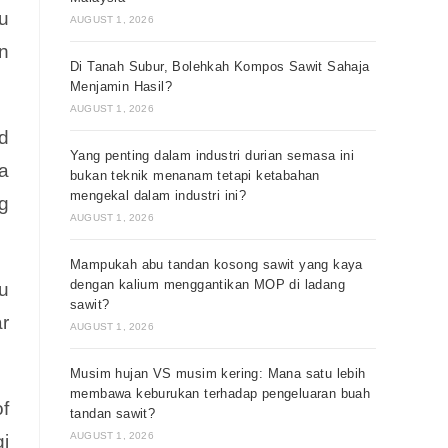
u
AUGUST 1, 2026
n
Di Tanah Subur, Bolehkah Kompos Sawit Sahaja
Menjamin Hasil?
AUGUST 1, 2026
d
Yang penting dalam industri durian semasa ini
a
bukan teknik menanam tetapi ketabahan
mengekal dalam industri ini?
g
AUGUST 1, 2026
Mampukah abu tandan kosong sawit yang kaya
dengan kalium menggantikan MOP di ladang
u
sawit?
r
AUGUST 1, 2026
Musim hujan VS musim kering: Mana satu lebih
membawa keburukan terhadap pengeluaran buah
f
tandan sawit?
AUGUST 1, 2026
i