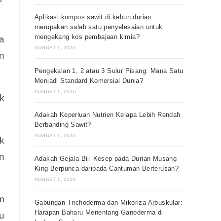
Aplikasi kompos sawit di kebun durian
merupakan salah satu penyelesaian untuk
mengekang kos pembajaan kimia?
a
AUGUST 1, 2026
n
Pengekalan 1, 2 atau 3 Sulur Pisang: Mana Satu
Menjadi Standard Komersial Dunia?
AUGUST 1, 2026
k
Adakah Keperluan Nutrien Kelapa Lebih Rendah
Berbanding Sawit?
AUGUST 1, 2026
k
n
Adakah Gejala Biji Kesep pada Durian Musang
King Berpunca daripada Cantuman Berterusan?
AUGUST 1, 2026
m
Gabungan Trichoderma dan Mikoriza Arbuskular:
Harapan Baharu Menentang Ganoderma di
u