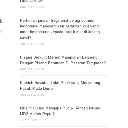
Ladang Sawit
AUGUST 1, 2026
Pertanian janaan (regenerative agriculture)
k
berpotensi menggantikan pertanian kini yang
n
amat bergantung kepada baja kimia di ladang
sawit?
AUGUST 1, 2026
Pisang Berkulit Merah: Mampukah Bersaing
Dengan Pisang Berangan Di Pasaran Tempatan?
AUGUST 1, 2026
Kaedah Rawatan Lalat Putih yang Menyerang
Pucuk Muda Durian
AUGUST 1, 2026
Musim Hujan: Mengapa Pucuk Tengah Nanas
MD2 Mudah Reput?
JULY 1, 2026