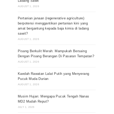
Ladang Sawit
AUGUST 1, 2026
Pertanian janaan (regenerative agriculture)
berpotensi menggantikan pertanian kini yang
amat bergantung kepada baja kimia di ladang
sawit?
AUGUST 1, 2026
Pisang Berkulit Merah: Mampukah Bersaing
Dengan Pisang Berangan Di Pasaran Tempatan?
AUGUST 1, 2026
Kaedah Rawatan Lalat Putih yang Menyerang
Pucuk Muda Durian
AUGUST 1, 2026
Musim Hujan: Mengapa Pucuk Tengah Nanas
MD2 Mudah Reput?
JULY 1, 2026