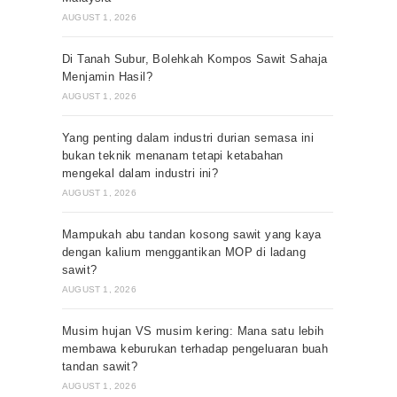
AUGUST 1, 2026
Di Tanah Subur, Bolehkah Kompos Sawit Sahaja
Menjamin Hasil?
AUGUST 1, 2026
Yang penting dalam industri durian semasa ini
bukan teknik menanam tetapi ketabahan
mengekal dalam industri ini?
AUGUST 1, 2026
Mampukah abu tandan kosong sawit yang kaya
dengan kalium menggantikan MOP di ladang
sawit?
AUGUST 1, 2026
Musim hujan VS musim kering: Mana satu lebih
membawa keburukan terhadap pengeluaran buah
tandan sawit?
AUGUST 1, 2026