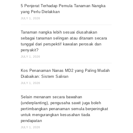
5 Penjerat Terhadap Pemula Tanaman Nangka
yang Perlu Dielakkan
JULY 1, 2026
Tanaman nangka lebih sesuai diusahakan
sebagai tanaman selingan atau ditanam secara
tunggal dari perspektif kawalan perosak dan
penyakit?
JULY 1, 2026
Kos Penanaman Nanas MD2 yang Paling Mudah
Diabaikan: Sistem Saliran
JULY 1, 2026
Selain menanam secara bawahan
(underplanting), pengusaha sawit juga boleh
pertimbangkan penanaman semula berperingkat
untuk mengurangkan kesusahan tiada
pendapatan
JULY 1, 2026