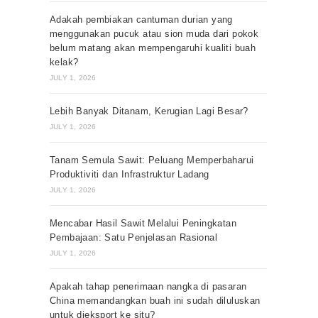
Adakah pembiakan cantuman durian yang
menggunakan pucuk atau sion muda dari pokok
belum matang akan mempengaruhi kualiti buah
kelak?
JULY 1, 2026
Lebih Banyak Ditanam, Kerugian Lagi Besar?
JULY 1, 2026
Tanam Semula Sawit: Peluang Memperbaharui
Produktiviti dan Infrastruktur Ladang
JULY 1, 2026
Mencabar Hasil Sawit Melalui Peningkatan
Pembajaan: Satu Penjelasan Rasional
JULY 1, 2026
Apakah tahap penerimaan nangka di pasaran
China memandangkan buah ini sudah diluluskan
untuk dieksport ke situ?