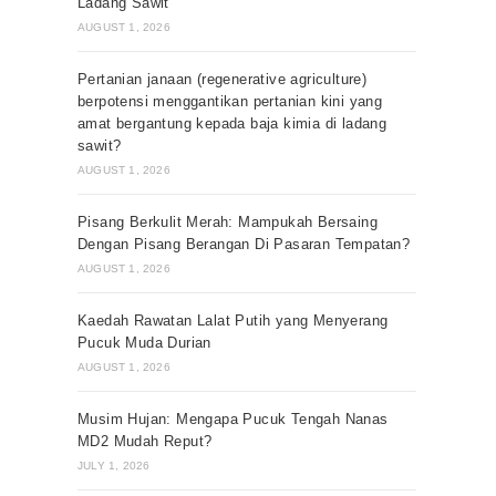
Ladang Sawit
AUGUST 1, 2026
Pertanian janaan (regenerative agriculture)
berpotensi menggantikan pertanian kini yang
amat bergantung kepada baja kimia di ladang
sawit?
AUGUST 1, 2026
Pisang Berkulit Merah: Mampukah Bersaing
Dengan Pisang Berangan Di Pasaran Tempatan?
AUGUST 1, 2026
Kaedah Rawatan Lalat Putih yang Menyerang
Pucuk Muda Durian
AUGUST 1, 2026
Musim Hujan: Mengapa Pucuk Tengah Nanas
MD2 Mudah Reput?
JULY 1, 2026