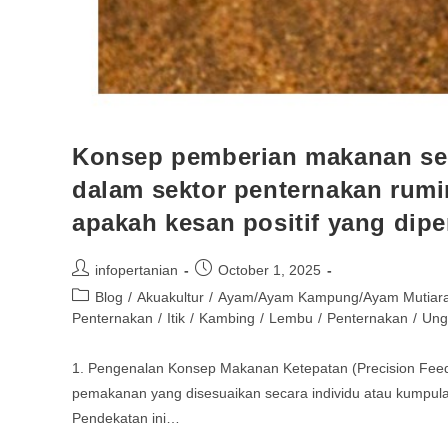
Konsep pemberian makanan sec
dalam sektor penternakan rumi
apakah kesan positif yang dipe
infopertanian
October 1, 2025
Blog
/
Akuakultur
/
Ayam/Ayam Kampung/Ayam Mutiara
Penternakan
/
Itik
/
Kambing
/
Lembu
/
Penternakan
/
Ung
1. Pengenalan Konsep Makanan Ketepatan (Precision Fee
pemakanan yang disesuaikan secara individu atau kumpula
Pendekatan ini…