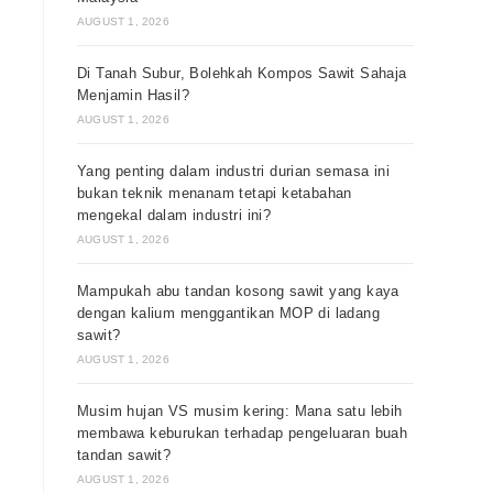
AUGUST 1, 2026
Di Tanah Subur, Bolehkah Kompos Sawit Sahaja
Menjamin Hasil?
AUGUST 1, 2026
Yang penting dalam industri durian semasa ini
bukan teknik menanam tetapi ketabahan
mengekal dalam industri ini?
AUGUST 1, 2026
Mampukah abu tandan kosong sawit yang kaya
dengan kalium menggantikan MOP di ladang
sawit?
AUGUST 1, 2026
Musim hujan VS musim kering: Mana satu lebih
membawa keburukan terhadap pengeluaran buah
tandan sawit?
AUGUST 1, 2026