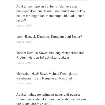
Adakah pembiakan cantuman durian yang
menggunakan pucuk atau sion muda dari pokok
belum matang akan mempengaruhi kualiti buah
kelak?
JULY 1, 2026
Lebih Banyak Ditanam, Kerugian Lagi Besar?
JULY 1, 2026
Tanam Semula Sawit: Peluang Memperbaharui
Produktiviti dan Infrastruktur Ladang
JULY 1, 2026
Mencabar Hasil Sawit Melalui Peningkatan
Pembajaan: Satu Penjelasan Rasional
JULY 1, 2026
Apakah tahap penerimaan nangka di pasaran
China memandangkan buah ini sudah diluluskan
untuk dieksport ke situ?