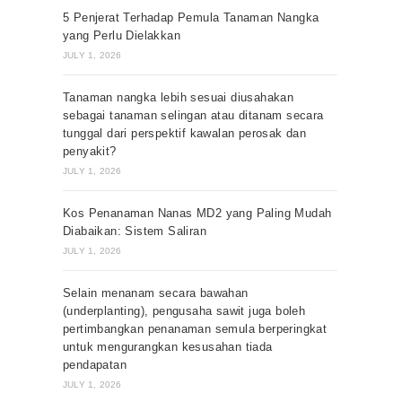
5 Penjerat Terhadap Pemula Tanaman Nangka
yang Perlu Dielakkan
JULY 1, 2026
Tanaman nangka lebih sesuai diusahakan
sebagai tanaman selingan atau ditanam secara
tunggal dari perspektif kawalan perosak dan
penyakit?
JULY 1, 2026
Kos Penanaman Nanas MD2 yang Paling Mudah
Diabaikan: Sistem Saliran
JULY 1, 2026
Selain menanam secara bawahan
(underplanting), pengusaha sawit juga boleh
pertimbangkan penanaman semula berperingkat
untuk mengurangkan kesusahan tiada
pendapatan
JULY 1, 2026