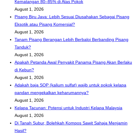
Kematangan 80–85% di Atas Pokok
positif
August 1, 2026
yang
Pisang Biru Java: Lebih Sesuai Diusahakan Sebagai Pisang
diperolehi?
Eksotik atau Pisang Komersial?
August 1, 2026
Tanam Pisang Berangan Lebih Berbaloi Berbanding Pisang
Tanduk?
August 1, 2026
Apakah Petanda Awal Penyakit Panama Pisang Akan Berlaku
di Kebun?
August 1, 2026
Adakah baja SOP (kalium sulfat) wajib untuk pokok kelapa
pandan mengekalkan keharumannya?
August 1, 2026
Kelapa Tacunan: Potensi untuk Industri Kelapa Malaysia
August 1, 2026
Di Tanah Subur, Bolehkah Kompos Sawit Sahaja Menjamin
Hasil?