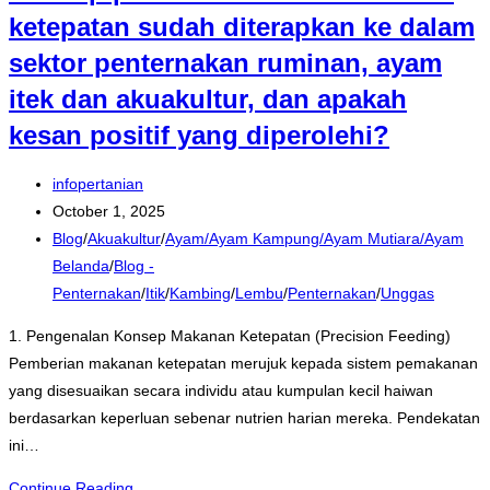
ketepatan sudah diterapkan ke dalam
sektor penternakan ruminan, ayam
itek dan akuakultur, dan apakah
kesan positif yang diperolehi?
Post
infopertanian
author:
Post
October 1, 2025
published:
Post
Blog
/
Akuakultur
/
Ayam/Ayam Kampung/Ayam Mutiara/Ayam
category:
Belanda
/
Blog -
Penternakan
/
Itik
/
Kambing
/
Lembu
/
Penternakan
/
Unggas
1. Pengenalan Konsep Makanan Ketepatan (Precision Feeding)
Pemberian makanan ketepatan merujuk kepada sistem pemakanan
yang disesuaikan secara individu atau kumpulan kecil haiwan
berdasarkan keperluan sebenar nutrien harian mereka. Pendekatan
ini…
Konsep
Continue Reading