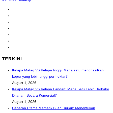
pemberian
1
makanan
2
secara
3
ketepatan
4
sudah
…
diterapkan
12
ke
Go
dalam
to
sektor
TERKINI
the
penternakan
next
ruminan,
Kelapa Matag VS Kelapa tinggi: Mana satu menghasilkan
page
ayam
kopra yang lebih tinggi per hektar?
itek
August 1, 2026
dan
Kelapa Matag VS Kelapa Pandan: Mana Satu Lebih Berbaloi
akuakultur,
Ditanam Secara Komersial?
dan
August 1, 2026
apakah
Cabaran Utama Memetik Buah Durian: Menentukan
kesan