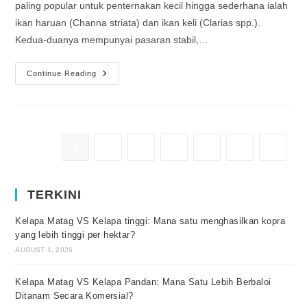
paling popular untuk penternakan kecil hingga sederhana ialah
ikan haruan (Channa striata) dan ikan keli (Clarias spp.).
Kedua-duanya mempunyai pasaran stabil,…
Continue Reading
1
2
3
4
…
10
TERKINI
Kelapa Matag VS Kelapa tinggi: Mana satu menghasilkan kopra
yang lebih tinggi per hektar?
AUGUST 1, 2026
Kelapa Matag VS Kelapa Pandan: Mana Satu Lebih Berbaloi
Ditanam Secara Komersial?