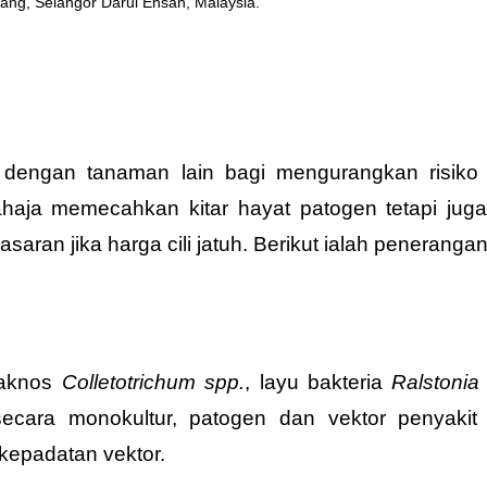
ang, Selangor Darul Ehsan, Malaysia.
p) dengan tanaman lain bagi mengurangkan risiko 
haja memecahkan kitar hayat patogen tetapi jug
an jika harga cili jatuh. Berikut ialah penerangan
traknos
Colletotrichum spp.
, layu bakteria
Ralstonia
m secara monokultur, patogen dan vektor penya
epadatan vektor.