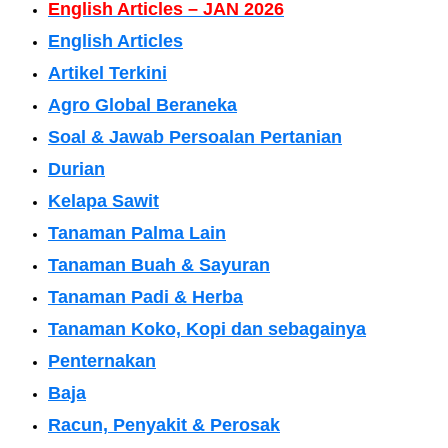
English Articles – JAN 2026
English Articles
Artikel Terkini
Agro Global Beraneka
Soal & Jawab Persoalan Pertanian
Durian
Kelapa Sawit
Tanaman Palma Lain
Tanaman Buah & Sayuran
Tanaman Padi & Herba
Tanaman Koko, Kopi dan sebagainya
Penternakan
Baja
Racun, Penyakit & Perosak