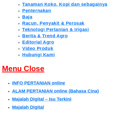
Tanaman Koko, Kopi dan sebagainya
Penternakan
Baja
Racun, Penyakit & Perosak
Teknologi Pertanian & Irigasi
Berita & Trend Agro
Editorial Agro
Video Produk
Hubungi Kami
Menu
Close
INFO PERTANIAN online
ALAM PERTANIAN online (Bahasa Cina)
Majalah Digital – Isu Terkini
Majalah Digital