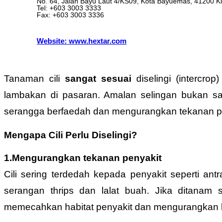
No. 64, Jalan Bayu Laut 4/KS09, Kota Bayuemas, 41200 Kl
Tel: +603 3003 3333
Fax: +603 3003 3336
Website: www.hextar.com
Tanaman cili
sangat sesuai
diselingi (intercro
lambakan di pasaran. Amalan selingan bukan sa
serangga berfaedah dan mengurangkan tekanan pasar
Mengapa Cili Perlu Diselingi?
1.Mengurangkan tekanan penyakit
Cili sering terdedah kepada penyakit seperti an
serangan thrips dan lalat buah. Jika ditana
memecahkan habitat penyakit dan mengurangkan k