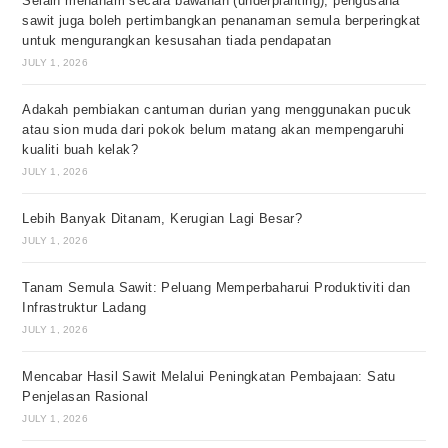
Selain menanam secara bawahan (underplanting), pengusaha
sawit juga boleh pertimbangkan penanaman semula berperingkat
untuk mengurangkan kesusahan tiada pendapatan
JULY 1, 2026
Adakah pembiakan cantuman durian yang menggunakan pucuk
atau sion muda dari pokok belum matang akan mempengaruhi
kualiti buah kelak?
JULY 1, 2026
Lebih Banyak Ditanam, Kerugian Lagi Besar?
JULY 1, 2026
Tanam Semula Sawit: Peluang Memperbaharui Produktiviti dan
Infrastruktur Ladang
JULY 1, 2026
Mencabar Hasil Sawit Melalui Peningkatan Pembajaan: Satu
Penjelasan Rasional
JULY 1, 2026