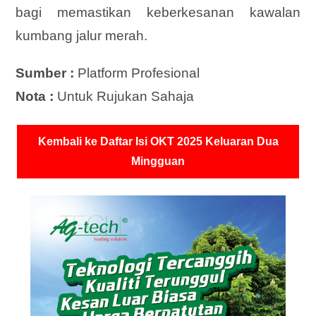
bagi memastikan keberkesanan kawalan
kumbang jalur merah.
Sumber :
Platform Profesional
Nota :
Untuk Rujukan Sahaja
Kembali ke Daftar Isi OKT 2025 Keluaran Dua
Mingguan