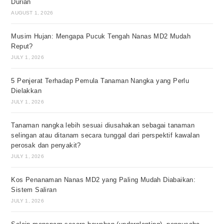
Durian
AUGUST 1, 2026
Musim Hujan: Mengapa Pucuk Tengah Nanas MD2 Mudah
Reput?
JULY 1, 2026
5 Penjerat Terhadap Pemula Tanaman Nangka yang Perlu
Dielakkan
JULY 1, 2026
Tanaman nangka lebih sesuai diusahakan sebagai tanaman
selingan atau ditanam secara tunggal dari perspektif kawalan
perosak dan penyakit?
JULY 1, 2026
Kos Penanaman Nanas MD2 yang Paling Mudah Diabaikan:
Sistem Saliran
JULY 1, 2026