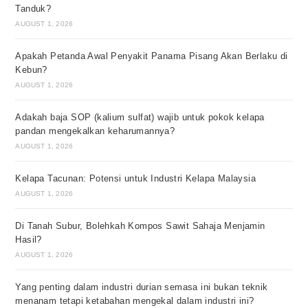
Tanduk?
AUGUST 1, 2026
Apakah Petanda Awal Penyakit Panama Pisang Akan Berlaku di
Kebun?
AUGUST 1, 2026
Adakah baja SOP (kalium sulfat) wajib untuk pokok kelapa
pandan mengekalkan keharumannya?
AUGUST 1, 2026
Kelapa Tacunan: Potensi untuk Industri Kelapa Malaysia
AUGUST 1, 2026
Di Tanah Subur, Bolehkah Kompos Sawit Sahaja Menjamin
Hasil?
AUGUST 1, 2026
Yang penting dalam industri durian semasa ini bukan teknik
menanam tetapi ketabahan mengekal dalam industri ini?