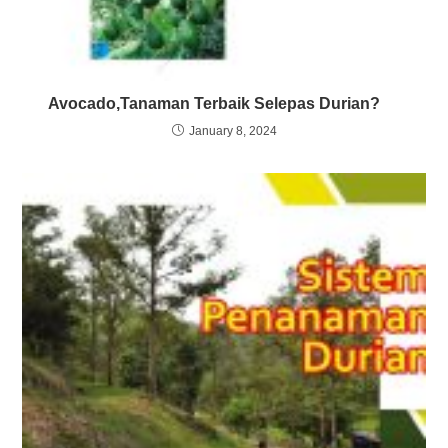
Avocado,Tanaman Terbaik Selepas Durian?
January 8, 2024