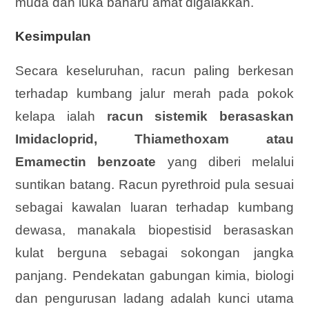
muda dan luka baharu amat digalakkan.
Kesimpulan
Secara keseluruhan, racun paling berkesan
terhadap kumbang jalur merah pada pokok
kelapa ialah
racun sistemik berasaskan
Imidacloprid, Thiamethoxam atau
Emamectin benzoate
yang diberi melalui
suntikan batang. Racun pyrethroid pula sesuai
sebagai kawalan luaran terhadap kumbang
dewasa, manakala biopestisid berasaskan
kulat berguna sebagai sokongan jangka
panjang. Pendekatan gabungan kimia, biologi
dan pengurusan ladang adalah kunci utama