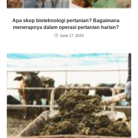
Apa skop bioteknologi pertanian? Bagaimana
menerapnya dalam operasi pertanian harian?
June 17, 2025