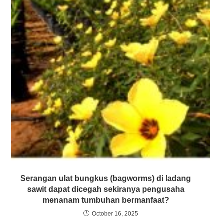
Serangan ulat bungkus (bagworms) di ladang
sawit dapat dicegah sekiranya pengusaha
menanam tumbuhan bermanfaat?
October 16, 2025