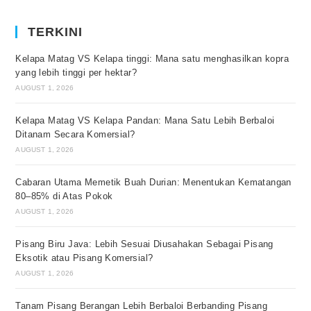
TERKINI
Kelapa Matag VS Kelapa tinggi: Mana satu menghasilkan kopra
yang lebih tinggi per hektar?
AUGUST 1, 2026
Kelapa Matag VS Kelapa Pandan: Mana Satu Lebih Berbaloi
Ditanam Secara Komersial?
AUGUST 1, 2026
Cabaran Utama Memetik Buah Durian: Menentukan Kematangan
80–85% di Atas Pokok
AUGUST 1, 2026
Pisang Biru Java: Lebih Sesuai Diusahakan Sebagai Pisang
Eksotik atau Pisang Komersial?
AUGUST 1, 2026
Tanam Pisang Berangan Lebih Berbaloi Berbanding Pisang