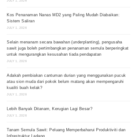
JULY 1, 2026
Kos Penanaman Nanas MD2 yang Paling Mudah Diabaikan:
Sistem Saliran
JULY 1, 2026
Selain menanam secara bawahan (underplanting), pengusaha
sawit juga boleh pertimbangkan penanaman semula berperingkat
untuk mengurangkan kesusahan tiada pendapatan
JULY 1, 2026
Adakah pembiakan cantuman durian yang menggunakan pucuk
atau sion muda dari pokok belum matang akan mempengaruhi
kualiti buah kelak?
JULY 1, 2026
Lebih Banyak Ditanam, Kerugian Lagi Besar?
JULY 1, 2026
Tanam Semula Sawit: Peluang Memperbaharui Produktiviti dan
Infrastruktur Ladang