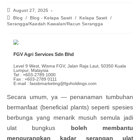
August 27, 2025
Blog
/
Blog - Kelapa Sawit
/
Kelapa Sawit
/
Serangga/Kaedah Kawalan/Racun Serangga
FGV Agri Services Sdn Bhd
Level 9 West, Wisma FGV, Jalan Raja Laut, 50350 Kuala
Lumpur, Malaysia
Tel : +603-2789 1000
Fax : +603-2789 0111
E-mail : fassbmarketing@fgvholdings.com
Secara umum, ya — penanaman tumbuhan
bermanfaat (beneficial plants) seperti spesies
berbunga yang menarik musuh semula jadi
ulat bungkus
boleh membantu
mengurangkan kadar serangan ulat