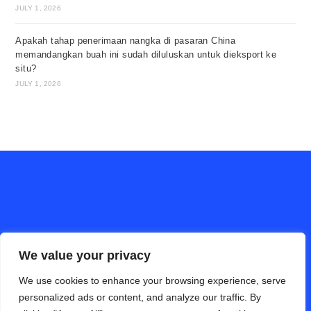
JULY 1, 2026
Apakah tahap penerimaan nangka di pasaran China
memandangkan buah ini sudah diluluskan untuk dieksport ke
situ?
JULY 1, 2026
We value your privacy
We use cookies to enhance your browsing experience, serve
ALAM PERTANIAN online (Bahasa Cina)
Hubungi Kami
personalized ads or content, and analyze our traffic. By
Disclaimer
Privacy Policy