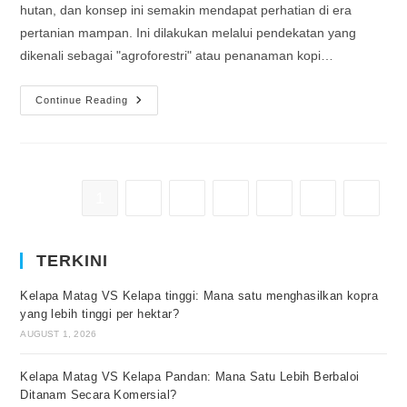
hutan, dan konsep ini semakin mendapat perhatian di era
pertanian mampan. Ini dilakukan melalui pendekatan yang
dikenali sebagai "agroforestri" atau penanaman kopi…
Continue Reading
1
2
3
4
…
41
TERKINI
Kelapa Matag VS Kelapa tinggi: Mana satu menghasilkan kopra
yang lebih tinggi per hektar?
AUGUST 1, 2026
Kelapa Matag VS Kelapa Pandan: Mana Satu Lebih Berbaloi
Ditanam Secara Komersial?