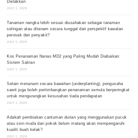
Dielakkan
JULY 1, 2026
Tanaman nangka lebih sesuai diusahakan sebagai tanaman
selingan atau ditanam secara tunggal dari perspektif kawalan
perosak dan penyakit?
JULY 1, 2026
Kos Penanaman Nanas MD2 yang Paling Mudah Diabaikan:
Sistem Saliran
JULY 1, 2026
Selain menanam secara bawahan (underplanting), pengusaha
sawit juga boleh pertimbangkan penanaman semula berperingkat
untuk mengurangkan kesusahan tiada pendapatan
JULY 1, 2026
Adakah pembiakan cantuman durian yang menggunakan pucuk
atau sion muda dari pokok belum matang akan mempengaruhi
kualiti buah kelak?
JULY 1, 2026