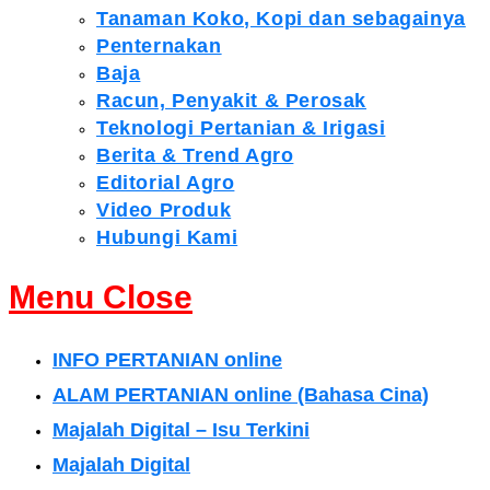
Tanaman Koko, Kopi dan sebagainya
Penternakan
Baja
Racun, Penyakit & Perosak
Teknologi Pertanian & Irigasi
Berita & Trend Agro
Editorial Agro
Video Produk
Hubungi Kami
Menu
Close
INFO PERTANIAN online
ALAM PERTANIAN online (Bahasa Cina)
Majalah Digital – Isu Terkini
Majalah Digital