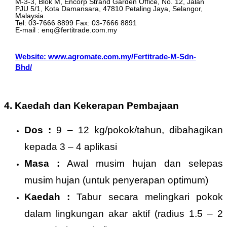
M-3-3, Blok M, Encorp Strand Garden Office, No. 12, Jalan
PJU 5/1, Kota Damansara, 47810 Petaling Jaya, Selangor,
Malaysia.
Tel: 03-7666 8899 Fax: 03-7666 8891
E-mail : enq@fertitrade.com.my
Website: www.agromate.com.my/Fertitrade-M-Sdn-
Bhd/
4. Kaedah dan Kekerapan Pembajaan
Dos :
9 – 12 kg/pokok/tahun, dibahagikan
kepada 3 – 4 aplikasi
Masa :
Awal musim hujan dan selepas
musim hujan (untuk penyerapan optimum)
Kaedah :
Tabur secara melingkari pokok
dalam lingkungan akar aktif (radius 1.5 – 2