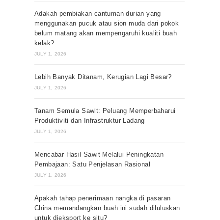
Adakah pembiakan cantuman durian yang
menggunakan pucuk atau sion muda dari pokok
belum matang akan mempengaruhi kualiti buah
kelak?
JULY 1, 2026
Lebih Banyak Ditanam, Kerugian Lagi Besar?
JULY 1, 2026
Tanam Semula Sawit: Peluang Memperbaharui
Produktiviti dan Infrastruktur Ladang
JULY 1, 2026
Mencabar Hasil Sawit Melalui Peningkatan
Pembajaan: Satu Penjelasan Rasional
JULY 1, 2026
Apakah tahap penerimaan nangka di pasaran
China memandangkan buah ini sudah diluluskan
untuk dieksport ke situ?