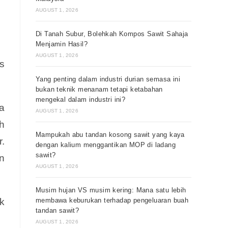
AUGUST 1, 2026
Di Tanah Subur, Bolehkah Kompos Sawit Sahaja
Menjamin Hasil?
AUGUST 1, 2026
s
Yang penting dalam industri durian semasa ini
bukan teknik menanam tetapi ketabahan
mengekal dalam industri ini?
a
AUGUST 1, 2026
h
Mampukah abu tandan kosong sawit yang kaya
.
dengan kalium menggantikan MOP di ladang
sawit?
n
AUGUST 1, 2026
Musim hujan VS musim kering: Mana satu lebih
k
membawa keburukan terhadap pengeluaran buah
tandan sawit?
AUGUST 1, 2026