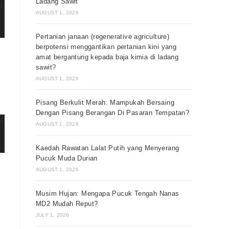
Ladang Sawit
AUGUST 1, 2026
Pertanian janaan (regenerative agriculture)
berpotensi menggantikan pertanian kini yang
amat bergantung kepada baja kimia di ladang
sawit?
AUGUST 1, 2026
Pisang Berkulit Merah: Mampukah Bersaing
Dengan Pisang Berangan Di Pasaran Tempatan?
AUGUST 1, 2026
Kaedah Rawatan Lalat Putih yang Menyerang
Pucuk Muda Durian
AUGUST 1, 2026
Musim Hujan: Mengapa Pucuk Tengah Nanas
MD2 Mudah Reput?
JULY 1, 2026