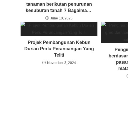
tanaman berikutan penurunan
kesuburan tanah ? Bagaimaba
penanaman giliran
June 10, 2025
mempengaruhi kesuburan
tanah?
Projek Pembangunan Kebun
Durian Perlu Perancangan Yang
Pengi
Teliti
berdasar
pasar
November 3, 2024
mat