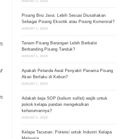
AUGUST 1, 2026
Pisang Biru Java: Lebih Sesuai Diusahakan
Sebagai Pisang Eksotik atau Pisang Komersial?
AUGUST 1, 2026
n
Tanam Pisang Berangan Lebih Berbaloi
Berbanding Pisang Tanduk?
AUGUST 1, 2026
r
Apakah Petanda Awal Penyakit Panama Pisang
Akan Berlaku di Kebun?
AUGUST 1, 2026
n
Adakah baja SOP (kalium sulfat) wajib untuk
pokok kelapa pandan mengekalkan
keharumannya?
AUGUST 1, 2026
Kelapa Tacunan: Potensi untuk Industri Kelapa
Malaysia