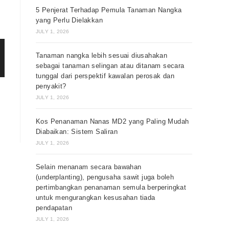
5 Penjerat Terhadap Pemula Tanaman Nangka
yang Perlu Dielakkan
JULY 1, 2026
Tanaman nangka lebih sesuai diusahakan
sebagai tanaman selingan atau ditanam secara
tunggal dari perspektif kawalan perosak dan
penyakit?
JULY 1, 2026
Kos Penanaman Nanas MD2 yang Paling Mudah
Diabaikan: Sistem Saliran
JULY 1, 2026
Selain menanam secara bawahan
(underplanting), pengusaha sawit juga boleh
pertimbangkan penanaman semula berperingkat
untuk mengurangkan kesusahan tiada
pendapatan
JULY 1, 2026