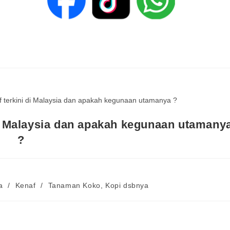
i Malaysia dan apakah kegunaan utamany
?
a
/
Kenaf
/
Tanaman Koko, Kopi dsbnya