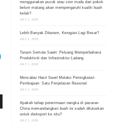
menggunakan pucuk atau sion muda dari pokok
belum matang akan mempengaruhi kualiti buah
kelak?
JULY 1, 2026
Lebih Banyak Ditanam, Kerugian Lagi Besar?
JULY 1, 2026
Tanam Semula Sawit: Peluang Memperbaharui
Produktiviti dan Infrastruktur Ladang
JULY 1, 2026
Mencabar Hasil Sawit Melalui Peningkatan
Pembajaan: Satu Penjelasan Rasional
JULY 1, 2026
Apakah tahap penerimaan nangka di pasaran
China memandangkan buah ini sudah diluluskan
untuk dieksport ke situ?
JULY 1, 2026