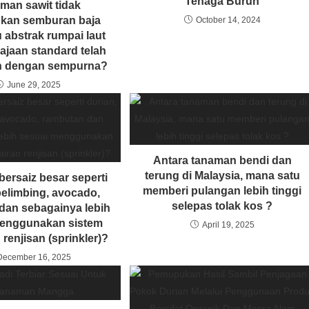
Tenaga Buruh
man sawit tidak
kan semburan baja
October 14, 2024
au abstrak rumpai laut
ajaan standard telah
an dengan sempurna?
June 29, 2025
Antara tanaman bendi dan
terung di Malaysia, mana satu
ersaiz besar seperti
memberi pulangan lebih tinggi
belimbing, avocado,
selepas tolak kos ?
dan sebagainya lebih
menggunakan sistem
April 19, 2025
renjisan (sprinkler)?
December 16, 2025