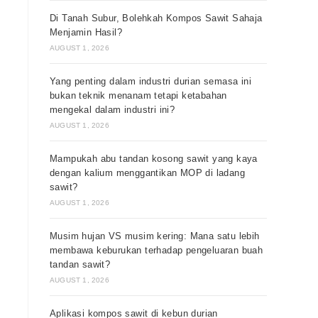
Di Tanah Subur, Bolehkah Kompos Sawit Sahaja
Menjamin Hasil?
AUGUST 1, 2026
Yang penting dalam industri durian semasa ini
bukan teknik menanam tetapi ketabahan
mengekal dalam industri ini?
AUGUST 1, 2026
Mampukah abu tandan kosong sawit yang kaya
dengan kalium menggantikan MOP di ladang
sawit?
AUGUST 1, 2026
Musim hujan VS musim kering: Mana satu lebih
membawa keburukan terhadap pengeluaran buah
tandan sawit?
AUGUST 1, 2026
Aplikasi kompos sawit di kebun durian