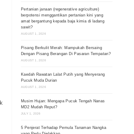
Pertanian janaan (regenerative agriculture)
berpotensi menggantikan pertanian kini yang
amat bergantung kepada baja kimia di ladang
sawit?
AUGUST 1, 2026
Pisang Berkulit Merah: Mampukah Bersaing
Dengan Pisang Berangan Di Pasaran Tempatan?
AUGUST 1, 2026
Kaedah Rawatan Lalat Putih yang Menyerang
Pucuk Muda Durian
AUGUST 1, 2026
Musim Hujan: Mengapa Pucuk Tengah Nanas
k
MD2 Mudah Reput?
JULY 1, 2026
5 Penjerat Terhadap Pemula Tanaman Nangka
yang Perlu Dielakkan