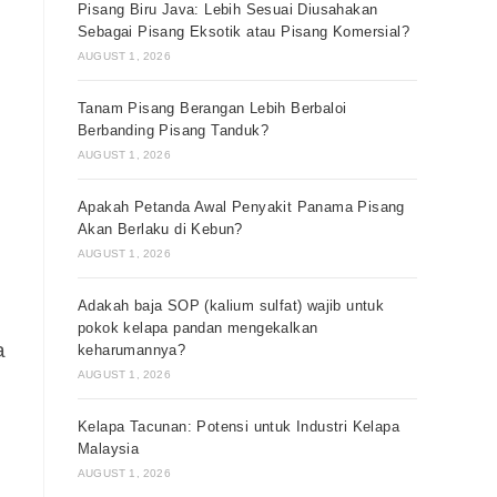
Pisang Biru Java: Lebih Sesuai Diusahakan
Sebagai Pisang Eksotik atau Pisang Komersial?
AUGUST 1, 2026
Tanam Pisang Berangan Lebih Berbaloi
Berbanding Pisang Tanduk?
AUGUST 1, 2026
Apakah Petanda Awal Penyakit Panama Pisang
Akan Berlaku di Kebun?
AUGUST 1, 2026
Adakah baja SOP (kalium sulfat) wajib untuk
pokok kelapa pandan mengekalkan
a
keharumannya?
AUGUST 1, 2026
Kelapa Tacunan: Potensi untuk Industri Kelapa
Malaysia
AUGUST 1, 2026