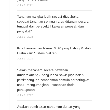
JULY 1, 2026
Tanaman nangka lebih sesuai diusahakan
sebagai tanaman selingan atau ditanam secara
tunggal dari perspektif kawalan perosak dan
penyakit?
JULY 1, 2026
Kos Penanaman Nanas MD2 yang Paling Mudah
Diabaikan: Sistem Saliran
JULY 1, 2026
Selain menanam secara bawahan
(underplanting), pengusaha sawit juga boleh
pertimbangkan penanaman semula berperingkat
untuk mengurangkan kesusahan tiada
pendapatan
JULY 1, 2026
Adakah pembiakan cantuman durian yang