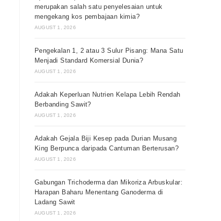
merupakan salah satu penyelesaian untuk
mengekang kos pembajaan kimia?
AUGUST 1, 2026
Pengekalan 1, 2 atau 3 Sulur Pisang: Mana Satu
Menjadi Standard Komersial Dunia?
AUGUST 1, 2026
Adakah Keperluan Nutrien Kelapa Lebih Rendah
Berbanding Sawit?
AUGUST 1, 2026
Adakah Gejala Biji Kesep pada Durian Musang
King Berpunca daripada Cantuman Berterusan?
AUGUST 1, 2026
Gabungan Trichoderma dan Mikoriza Arbuskular:
Harapan Baharu Menentang Ganoderma di
Ladang Sawit
AUGUST 1, 2026