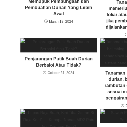
Memupuk Pembungaan dan
Tana
Pembuahan Durian Yang Lebih
memerlu
Awal
foliar at
jika pemb
March 18, 2024
dijalank
Penjarangan Putik Buah Durian
Berbaloi Atau Tidak?
Tanaman b
October 31, 2024
durian, 
rambutan 
sesuai 
pengairan 