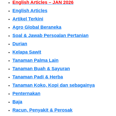
English Articles – JAN 2026
English Articles
Artikel Terkini
Agro Global Beraneka
Soal & Jawab Persoalan Pertanian
Durian
Kelapa Sawit
Tanaman Palma Lain
Tanaman Buah & Sayuran
Tanaman Padi & Herba
Tanaman Koko, Kopi dan sebagainya
Penternakan
Baja
Racun, Penyakit & Perosak