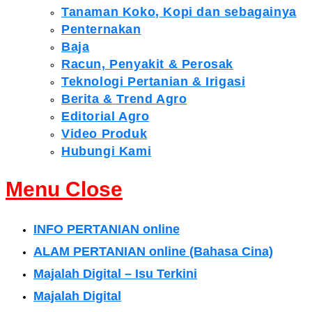
Tanaman Koko, Kopi dan sebagainya
Penternakan
Baja
Racun, Penyakit & Perosak
Teknologi Pertanian & Irigasi
Berita & Trend Agro
Editorial Agro
Video Produk
Hubungi Kami
Menu
Close
INFO PERTANIAN online
ALAM PERTANIAN online (Bahasa Cina)
Majalah Digital – Isu Terkini
Majalah Digital