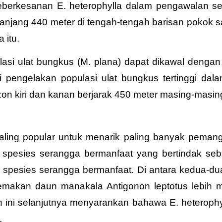
berkesanan E. heterophylla dalam pengawalan ser
jang 440 meter di tengah-tengah barisan pokok saw
 itu.
asi ulat bungkus (M. plana) dapat dikawal dengan 
ui pengelakan populasi ulat bungkus tertinggi d
 zon kiri dan kanan berjarak 450 meter masing-masin
 paling popular untuk menarik paling banyak pema
2 spesies serangga bermanfaat yang bertindak 
spesies serangga bermanfaat. Di antara kedua-dua j
emakan daun manakala Antigonon leptotus lebih 
n ini selanjutnya menyarankan bahawa E. heteroph
.