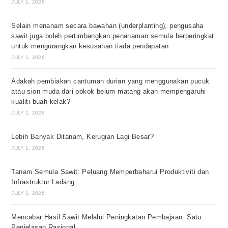
JULY 1, 2026
Selain menanam secara bawahan (underplanting), pengusaha
sawit juga boleh pertimbangkan penanaman semula berperingkat
untuk mengurangkan kesusahan tiada pendapatan
JULY 1, 2026
Adakah pembiakan cantuman durian yang menggunakan pucuk
atau sion muda dari pokok belum matang akan mempengaruhi
kualiti buah kelak?
JULY 1, 2026
Lebih Banyak Ditanam, Kerugian Lagi Besar?
JULY 1, 2026
Tanam Semula Sawit: Peluang Memperbaharui Produktiviti dan
Infrastruktur Ladang
JULY 1, 2026
Mencabar Hasil Sawit Melalui Peningkatan Pembajaan: Satu
Penjelasan Rasional