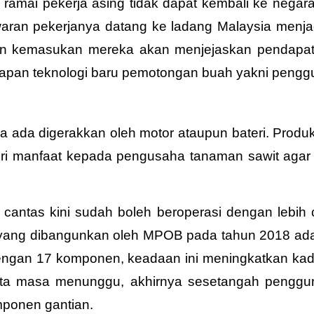
amai pekerja asing tidak dapat kembali ke negar
waran
pekerjanya datang
ke ladang Malaysia menjad
an kemasukan mereka akan menjejaskan pendapatan
rapan teknologi baru pemotongan buah yakni pengg
ada digerakkan oleh motor ataupun bateri. Prod
ri manfaat kepada pengusaha tanaman sawit agar 
, cantas kini sudah boleh beroperasi dengan lebi
yang dibangunkan oleh MPOB pada tahun 2018 ada
engan 17 komponen, keadaan ini meningkatkan kad
rta masa menunggu, akhirnya sesetangah pengg
ponen gantian.