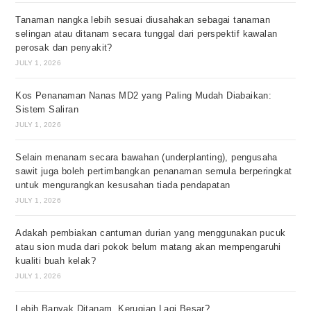
Tanaman nangka lebih sesuai diusahakan sebagai tanaman
selingan atau ditanam secara tunggal dari perspektif kawalan
perosak dan penyakit?
JULY 1, 2026
Kos Penanaman Nanas MD2 yang Paling Mudah Diabaikan:
Sistem Saliran
JULY 1, 2026
Selain menanam secara bawahan (underplanting), pengusaha
sawit juga boleh pertimbangkan penanaman semula berperingkat
untuk mengurangkan kesusahan tiada pendapatan
JULY 1, 2026
Adakah pembiakan cantuman durian yang menggunakan pucuk
atau sion muda dari pokok belum matang akan mempengaruhi
kualiti buah kelak?
JULY 1, 2026
Lebih Banyak Ditanam, Kerugian Lagi Besar?