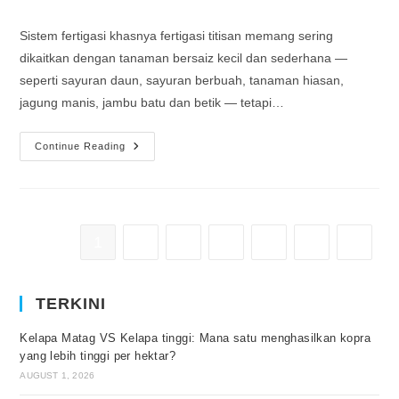
Sistem fertigasi khasnya fertigasi titisan memang sering
dikaitkan dengan tanaman bersaiz kecil dan sederhana —
seperti sayuran daun, sayuran berbuah, tanaman hiasan,
jagung manis, jambu batu dan betik — tetapi…
Continue Reading
1
2
3
4
…
6
TERKINI
Kelapa Matag VS Kelapa tinggi: Mana satu menghasilkan kopra
yang lebih tinggi per hektar?
AUGUST 1, 2026