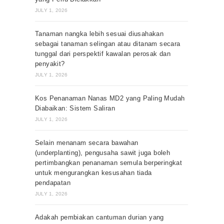
JULY 1, 2026
Tanaman nangka lebih sesuai diusahakan
sebagai tanaman selingan atau ditanam secara
tunggal dari perspektif kawalan perosak dan
penyakit?
JULY 1, 2026
Kos Penanaman Nanas MD2 yang Paling Mudah
Diabaikan: Sistem Saliran
JULY 1, 2026
Selain menanam secara bawahan
(underplanting), pengusaha sawit juga boleh
pertimbangkan penanaman semula berperingkat
untuk mengurangkan kesusahan tiada
pendapatan
JULY 1, 2026
Adakah pembiakan cantuman durian yang