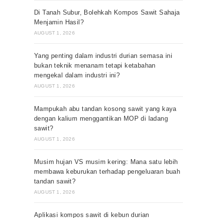
Di Tanah Subur, Bolehkah Kompos Sawit Sahaja
Menjamin Hasil?
AUGUST 1, 2026
Yang penting dalam industri durian semasa ini
bukan teknik menanam tetapi ketabahan
mengekal dalam industri ini?
AUGUST 1, 2026
Mampukah abu tandan kosong sawit yang kaya
dengan kalium menggantikan MOP di ladang
sawit?
AUGUST 1, 2026
Musim hujan VS musim kering: Mana satu lebih
membawa keburukan terhadap pengeluaran buah
tandan sawit?
AUGUST 1, 2026
Aplikasi kompos sawit di kebun durian