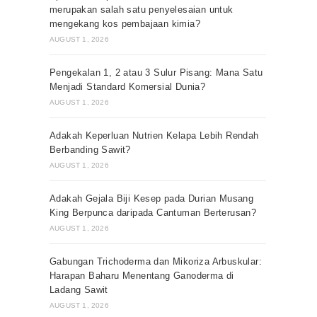
merupakan salah satu penyelesaian untuk
mengekang kos pembajaan kimia?
AUGUST 1, 2026
Pengekalan 1, 2 atau 3 Sulur Pisang: Mana Satu
Menjadi Standard Komersial Dunia?
AUGUST 1, 2026
Adakah Keperluan Nutrien Kelapa Lebih Rendah
Berbanding Sawit?
AUGUST 1, 2026
Adakah Gejala Biji Kesep pada Durian Musang
King Berpunca daripada Cantuman Berterusan?
AUGUST 1, 2026
Gabungan Trichoderma dan Mikoriza Arbuskular:
Harapan Baharu Menentang Ganoderma di
Ladang Sawit
AUGUST 1, 2026