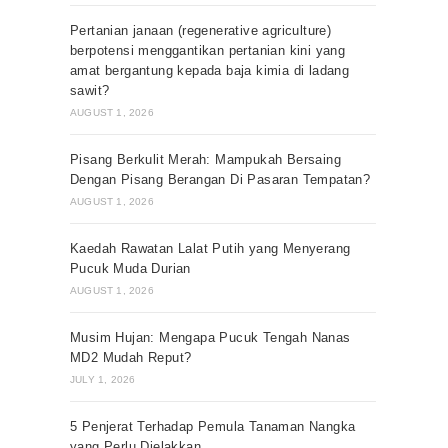
Pertanian janaan (regenerative agriculture)
berpotensi menggantikan pertanian kini yang
amat bergantung kepada baja kimia di ladang
sawit?
AUGUST 1, 2026
Pisang Berkulit Merah: Mampukah Bersaing
Dengan Pisang Berangan Di Pasaran Tempatan?
AUGUST 1, 2026
Kaedah Rawatan Lalat Putih yang Menyerang
Pucuk Muda Durian
AUGUST 1, 2026
Musim Hujan: Mengapa Pucuk Tengah Nanas
MD2 Mudah Reput?
JULY 1, 2026
5 Penjerat Terhadap Pemula Tanaman Nangka
yang Perlu Dielakkan