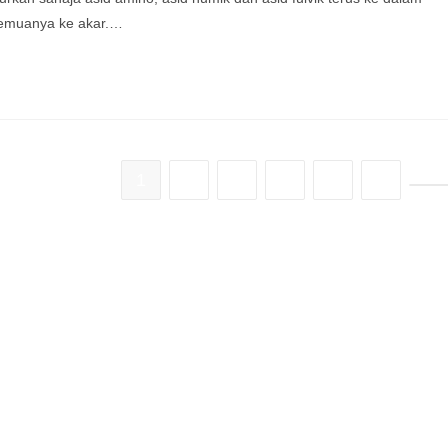
semuanya ke akar.…
1
2
3
4
…
30
Go