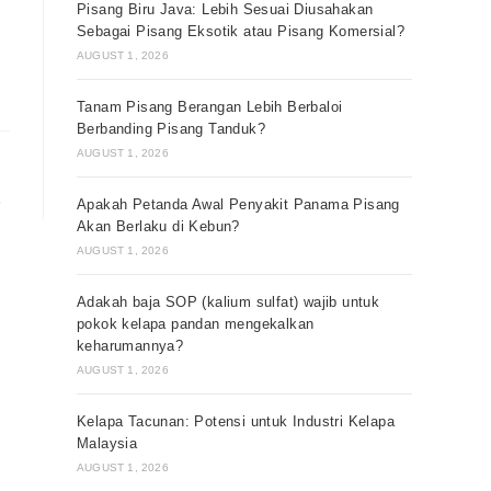
Pisang Biru Java: Lebih Sesuai Diusahakan
Sebagai Pisang Eksotik atau Pisang Komersial?
AUGUST 1, 2026
Tanam Pisang Berangan Lebih Berbaloi
Berbanding Pisang Tanduk?
AUGUST 1, 2026
Apakah Petanda Awal Penyakit Panama Pisang
 to the next page
Akan Berlaku di Kebun?
AUGUST 1, 2026
Adakah baja SOP (kalium sulfat) wajib untuk
pokok kelapa pandan mengekalkan
keharumannya?
AUGUST 1, 2026
Kelapa Tacunan: Potensi untuk Industri Kelapa
Malaysia
AUGUST 1, 2026