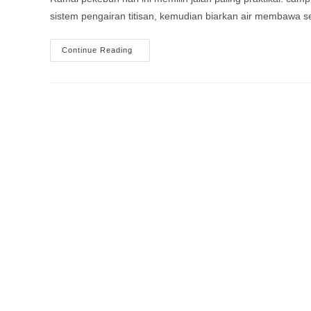
sistem pengairan titisan, kemudian biarkan air membawa 
Demi
Continue Reading
Menjimat
Tenaga
Kerja,
Ramai
Pekebun
Terus
Membancuhkan
Asid
Amino,
Asid
Humik
Dan
Asid
Fulvik
Ke
Dalam
Sistem
Pengairan
Titisan
Mereka
Dan
Menyalur
Sekali
Gus
Kepada
Tanaman