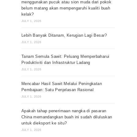
menggunakan pucuk atau sion muda dari pokok
belum matang akan mempengaruhi kualiti buah
kelak?
JULY 1, 2026
Lebih Banyak Ditanam, Kerugian Lagi Besar?
JULY 1, 2026
Tanam Semula Sawit: Peluang Memperbaharui
Produktiviti dan Infrastruktur Ladang
JULY 1, 2026
Mencabar Hasil Sawit Melalui Peningkatan
Pembajaan: Satu Penjelasan Rasional
JULY 1, 2026
Apakah tahap penerimaan nangka di pasaran
China memandangkan buah ini sudah diluluskan
untuk dieksport ke situ?
JULY 1, 2026