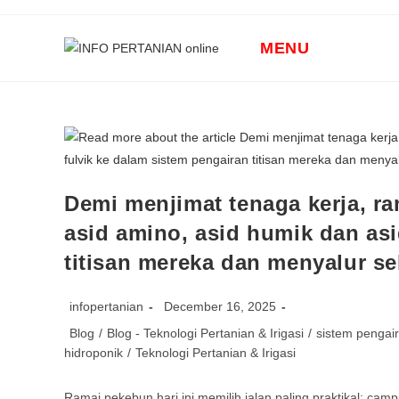
Skip
to
MENU
content
Demi menjimat tenaga kerja, 
asid amino, asid humik dan asi
titisan mereka dan menyalur s
Post
Post
infopertanian
December 16, 2025
author:
published:
Post
Blog
/
Blog - Teknologi Pertanian & Irigasi
/
sistem pengair
category:
hidroponik
/
Teknologi Pertanian & Irigasi
Ramai pekebun hari ini memilih jalan paling praktikal: cam