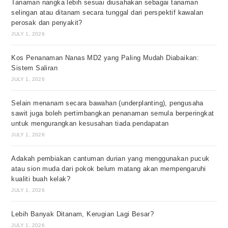
Tanaman nangka lebih sesuai diusahakan sebagai tanaman
selingan atau ditanam secara tunggal dari perspektif kawalan
perosak dan penyakit?
JULY 1, 2026
Kos Penanaman Nanas MD2 yang Paling Mudah Diabaikan:
Sistem Saliran
JULY 1, 2026
Selain menanam secara bawahan (underplanting), pengusaha
sawit juga boleh pertimbangkan penanaman semula berperingkat
untuk mengurangkan kesusahan tiada pendapatan
JULY 1, 2026
Adakah pembiakan cantuman durian yang menggunakan pucuk
atau sion muda dari pokok belum matang akan mempengaruhi
kualiti buah kelak?
JULY 1, 2026
Lebih Banyak Ditanam, Kerugian Lagi Besar?
JULY 1, 2026