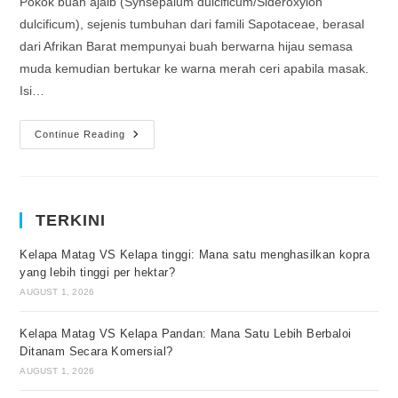
Pokok buah ajaib (Synsepalum dulcificum/Sideroxylon
dulcificum), sejenis tumbuhan dari famili Sapotaceae, berasal
dari Afrikan Barat mempunyai buah berwarna hijau semasa
muda kemudian bertukar ke warna merah ceri apabila masak.
Isi…
Continue Reading
TERKINI
Kelapa Matag VS Kelapa tinggi: Mana satu menghasilkan kopra
yang lebih tinggi per hektar?
AUGUST 1, 2026
Kelapa Matag VS Kelapa Pandan: Mana Satu Lebih Berbaloi
Ditanam Secara Komersial?
AUGUST 1, 2026