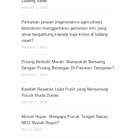
Ladang Sawit
AUGUST 1, 2026
Pertanian janaan (regenerative agriculture)
berpotensi menggantikan pertanian kini yang
amat bergantung kepada baja kimia di ladang
sawit?
AUGUST 1, 2026
Pisang Berkulit Merah: Mampukah Bersaing
Dengan Pisang Berangan Di Pasaran Tempatan?
AUGUST 1, 2026
Kaedah Rawatan Lalat Putih yang Menyerang
Pucuk Muda Durian
AUGUST 1, 2026
Musim Hujan: Mengapa Pucuk Tengah Nanas
MD2 Mudah Reput?
JULY 1, 2026