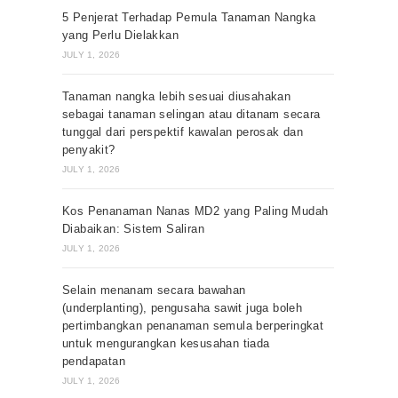
5 Penjerat Terhadap Pemula Tanaman Nangka
yang Perlu Dielakkan
JULY 1, 2026
Tanaman nangka lebih sesuai diusahakan
sebagai tanaman selingan atau ditanam secara
tunggal dari perspektif kawalan perosak dan
penyakit?
JULY 1, 2026
Kos Penanaman Nanas MD2 yang Paling Mudah
Diabaikan: Sistem Saliran
JULY 1, 2026
Selain menanam secara bawahan
(underplanting), pengusaha sawit juga boleh
pertimbangkan penanaman semula berperingkat
untuk mengurangkan kesusahan tiada
pendapatan
JULY 1, 2026