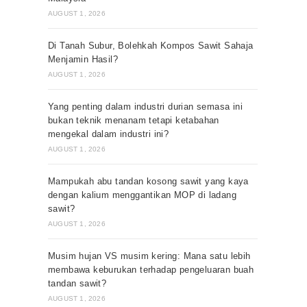
AUGUST 1, 2026
Di Tanah Subur, Bolehkah Kompos Sawit Sahaja
Menjamin Hasil?
AUGUST 1, 2026
Yang penting dalam industri durian semasa ini
bukan teknik menanam tetapi ketabahan
mengekal dalam industri ini?
AUGUST 1, 2026
Mampukah abu tandan kosong sawit yang kaya
dengan kalium menggantikan MOP di ladang
sawit?
AUGUST 1, 2026
Musim hujan VS musim kering: Mana satu lebih
membawa keburukan terhadap pengeluaran buah
tandan sawit?
AUGUST 1, 2026