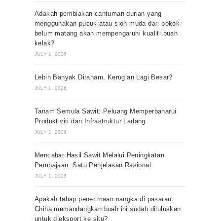
Adakah pembiakan cantuman durian yang
menggunakan pucuk atau sion muda dari pokok
belum matang akan mempengaruhi kualiti buah
kelak?
JULY 1, 2026
Lebih Banyak Ditanam, Kerugian Lagi Besar?
JULY 1, 2026
Tanam Semula Sawit: Peluang Memperbaharui
Produktiviti dan Infrastruktur Ladang
JULY 1, 2026
Mencabar Hasil Sawit Melalui Peningkatan
Pembajaan: Satu Penjelasan Rasional
JULY 1, 2026
Apakah tahap penerimaan nangka di pasaran
China memandangkan buah ini sudah diluluskan
untuk dieksport ke situ?