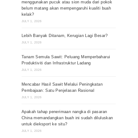
menggunakan pucuk atau sion muda dari pokok
belum matang akan mempengaruhi kualiti buah
kelak?
JULY 1, 2026
Lebih Banyak Ditanam, Kerugian Lagi Besar?
JULY 1, 2026
Tanam Semula Sawit: Peluang Memperbaharui
Produktiviti dan Infrastruktur Ladang
JULY 1, 2026
Mencabar Hasil Sawit Melalui Peningkatan
Pembajaan: Satu Penjelasan Rasional
JULY 1, 2026
Apakah tahap penerimaan nangka di pasaran
China memandangkan buah ini sudah diluluskan
untuk dieksport ke situ?
JULY 1, 2026