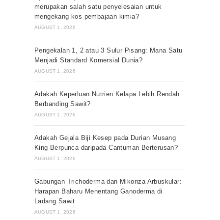
merupakan salah satu penyelesaian untuk
mengekang kos pembajaan kimia?
AUGUST 1, 2026
Pengekalan 1, 2 atau 3 Sulur Pisang: Mana Satu
Menjadi Standard Komersial Dunia?
AUGUST 1, 2026
Adakah Keperluan Nutrien Kelapa Lebih Rendah
Berbanding Sawit?
AUGUST 1, 2026
Adakah Gejala Biji Kesep pada Durian Musang
King Berpunca daripada Cantuman Berterusan?
AUGUST 1, 2026
Gabungan Trichoderma dan Mikoriza Arbuskular:
Harapan Baharu Menentang Ganoderma di
Ladang Sawit
AUGUST 1, 2026