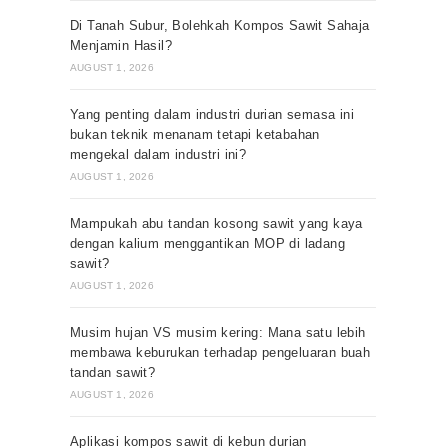
Di Tanah Subur, Bolehkah Kompos Sawit Sahaja
Menjamin Hasil?
AUGUST 1, 2026
Yang penting dalam industri durian semasa ini
bukan teknik menanam tetapi ketabahan
mengekal dalam industri ini?
AUGUST 1, 2026
Mampukah abu tandan kosong sawit yang kaya
dengan kalium menggantikan MOP di ladang
sawit?
AUGUST 1, 2026
Musim hujan VS musim kering: Mana satu lebih
membawa keburukan terhadap pengeluaran buah
tandan sawit?
AUGUST 1, 2026
Aplikasi kompos sawit di kebun durian