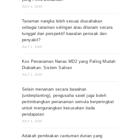
JULY 1, 2026
Tanaman nangka lebih sesuai diusahakan
sebagai tanaman selingan atau ditanam secara
tunggal dari perspektif kawalan perosak dan
penyakit?
JULY 1, 2026
Kos Penanaman Nanas MD2 yang Paling Mudah
Diabaikan: Sistem Saliran
JULY 1, 2026
Selain menanam secara bawahan
(underplanting), pengusaha sawit juga boleh
pertimbangkan penanaman semula berperingkat
untuk mengurangkan kesusahan tiada
pendapatan
JULY 1, 2026
Adakah pembiakan cantuman durian yang