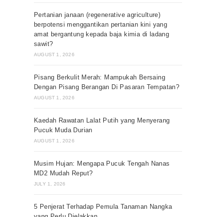
Pertanian janaan (regenerative agriculture)
berpotensi menggantikan pertanian kini yang
amat bergantung kepada baja kimia di ladang
sawit?
AUGUST 1, 2026
Pisang Berkulit Merah: Mampukah Bersaing
Dengan Pisang Berangan Di Pasaran Tempatan?
AUGUST 1, 2026
Kaedah Rawatan Lalat Putih yang Menyerang
Pucuk Muda Durian
AUGUST 1, 2026
Musim Hujan: Mengapa Pucuk Tengah Nanas
MD2 Mudah Reput?
JULY 1, 2026
5 Penjerat Terhadap Pemula Tanaman Nangka
yang Perlu Dielakkan