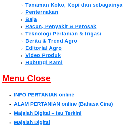
Tanaman Koko, Kopi dan sebagainya
Penternakan
Baja
Racun, Penyakit & Perosak
Teknologi Pertanian & Irigasi
Berita & Trend Agro
Editorial Agro
Video Produk
Hubungi Kami
Menu
Close
INFO PERTANIAN online
ALAM PERTANIAN online (Bahasa Cina)
Majalah Digital – Isu Terkini
Majalah Digital