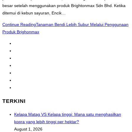
besar setelah menggunakan produk Brightonmax Sdn Bhd. Ketika
ditemui di kebun sayuran, Encik…
Continue Reading
Tanaman Bendi Lebih Subur Melalui Penggunaan
Produk Brighonmax
1
2
3
4
…
12
Go to the next page
TERKINI
Kelapa Matag VS Kelapa tinggi: Mana satu menghasilkan
kopra yang lebih tinggi per hektar?
August 1, 2026