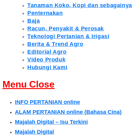
Tanaman Koko, Kopi dan sebagainya
Penternakan
Baja
Racun, Penyakit & Perosak
Teknologi Pertanian & Irigasi
Berita & Trend Agro
Editorial Agro
Video Produk
Hubungi Kami
Menu
Close
INFO PERTANIAN online
ALAM PERTANIAN online (Bahasa Cina)
Majalah Digital – Isu Terkini
Majalah Digital