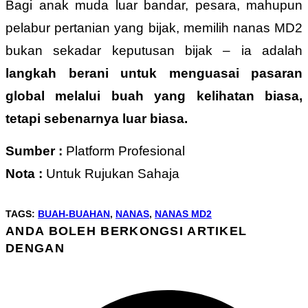
Bagi anak muda luar bandar, pesara, mahupun
pelabur pertanian yang bijak, memilih nanas MD2
bukan sekadar keputusan bijak – ia adalah
langkah berani untuk menguasai pasaran
global melalui buah yang kelihatan biasa,
tetapi sebenarnya luar biasa.
Sumber :
Platform Profesional
Nota :
Untuk Rujukan Sahaja
TAGS
:
BUAH-BUAHAN
,
NANAS
,
NANAS MD2
ANDA BOLEH BERKONGSI ARTIKEL
SHARE
DENGAN
THIS
Opens
CONTENT
in