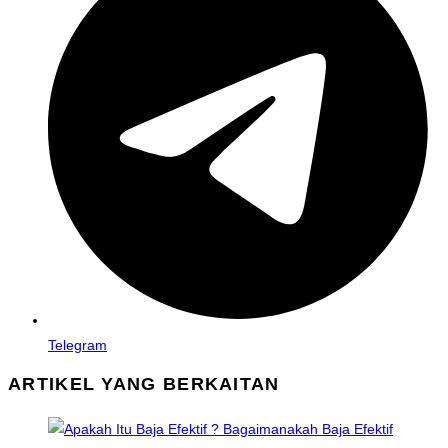
new
window
Telegram
ARTIKEL YANG BERKAITAN