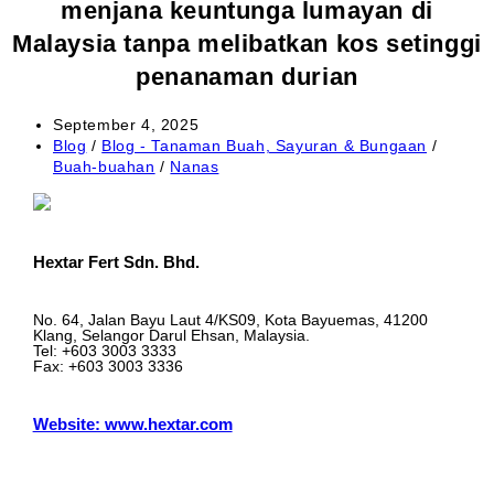
menjana keuntunga lumayan di
Malaysia tanpa melibatkan kos setinggi
penanaman durian
Post
September 4, 2025
published:
Post
Blog
/
Blog - Tanaman Buah, Sayuran & Bungaan
/
category:
Buah-buahan
/
Nanas
Hextar Fert Sdn. Bhd.
No. 64, Jalan Bayu Laut 4/KS09, Kota Bayuemas, 41200
Klang, Selangor Darul Ehsan, Malaysia.
Tel: +603 3003 3333
Fax: +603 3003 3336
Website: www.hextar.com