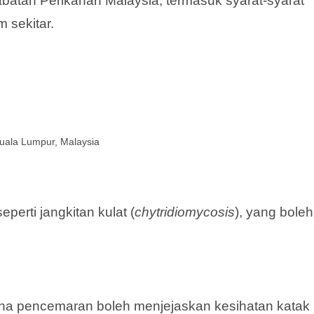
batan Perikanan Malaysia, termasuk syarat-syarat
 sekitar.
uala Lumpur, Malaysia
erti jangkitan kulat (
chytridiomycosis
), yang boleh
rana pencemaran boleh menjejaskan kesihatan katak