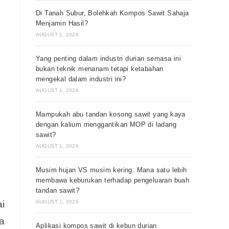
Di Tanah Subur, Bolehkah Kompos Sawit Sahaja
Menjamin Hasil?
AUGUST 1, 2026
Yang penting dalam industri durian semasa ini
bukan teknik menanam tetapi ketabahan
mengekal dalam industri ini?
AUGUST 1, 2026
Mampukah abu tandan kosong sawit yang kaya
dengan kalium menggantikan MOP di ladang
sawit?
AUGUST 1, 2026
Musim hujan VS musim kering: Mana satu lebih
membawa keburukan terhadap pengeluaran buah
tandan sawit?
i
AUGUST 1, 2026
a
Aplikasi kompos sawit di kebun durian