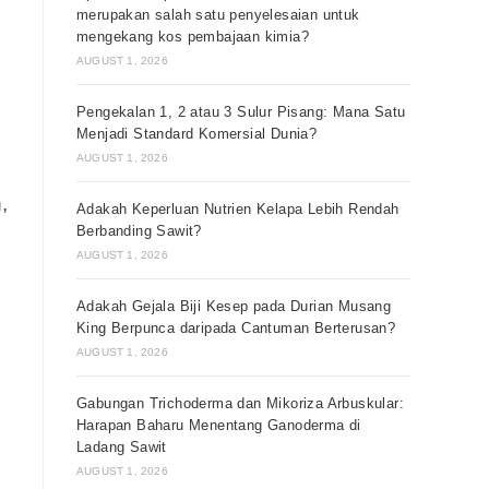
merupakan salah satu penyelesaian untuk
mengekang kos pembajaan kimia?
AUGUST 1, 2026
Pengekalan 1, 2 atau 3 Sulur Pisang: Mana Satu
Menjadi Standard Komersial Dunia?
AUGUST 1, 2026
,
Adakah Keperluan Nutrien Kelapa Lebih Rendah
Berbanding Sawit?
AUGUST 1, 2026
Adakah Gejala Biji Kesep pada Durian Musang
King Berpunca daripada Cantuman Berterusan?
AUGUST 1, 2026
Gabungan Trichoderma dan Mikoriza Arbuskular:
Harapan Baharu Menentang Ganoderma di
Ladang Sawit
AUGUST 1, 2026