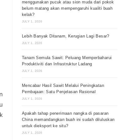
menggunakan pucuk atau sion muda dari pokok
belum matang akan mempengaruhi kualiti buah
kelak?
JULY 1, 2026
Lebih Banyak Ditanam, Kerugian Lagi Besar?
JULY 1, 2026
Tanam Semula Sawit: Peluang Memperbaharui
Produktiviti dan Infrastruktur Ladang
JULY 1, 2026
Mencabar Hasil Sawit Melalui Peningkatan
Pembajaan: Satu Penjelasan Rasional
n
JULY 1, 2026
u
Apakah tahap penerimaan nangka di pasaran
k
China memandangkan buah ini sudah diluluskan
untuk dieksport ke situ?
JULY 1, 2026