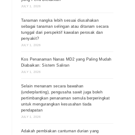
JULY 1, 2026
Tanaman nangka lebih sesuai diusahakan
sebagai tanaman selingan atau ditanam secara
tunggal dari perspektif kawalan perosak dan
penyakit?
JULY 1, 2026
Kos Penanaman Nanas MD2 yang Paling Mudah
Diabaikan: Sistem Saliran
JULY 1, 2026
Selain menanam secara bawahan
(underplanting), pengusaha sawit juga boleh
pertimbangkan penanaman semula berperingkat
untuk mengurangkan kesusahan tiada
pendapatan
JULY 1, 2026
Adakah pembiakan cantuman durian yang