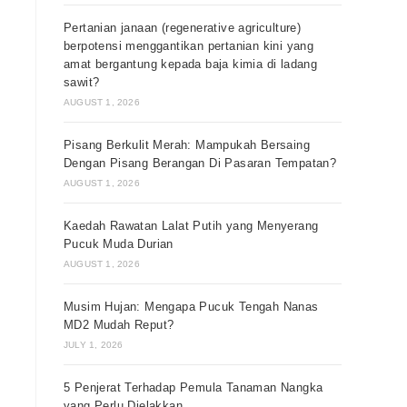
Pertanian janaan (regenerative agriculture)
berpotensi menggantikan pertanian kini yang
amat bergantung kepada baja kimia di ladang
sawit?
AUGUST 1, 2026
Pisang Berkulit Merah: Mampukah Bersaing
Dengan Pisang Berangan Di Pasaran Tempatan?
AUGUST 1, 2026
Kaedah Rawatan Lalat Putih yang Menyerang
Pucuk Muda Durian
AUGUST 1, 2026
Musim Hujan: Mengapa Pucuk Tengah Nanas
MD2 Mudah Reput?
JULY 1, 2026
5 Penjerat Terhadap Pemula Tanaman Nangka
yang Perlu Dielakkan