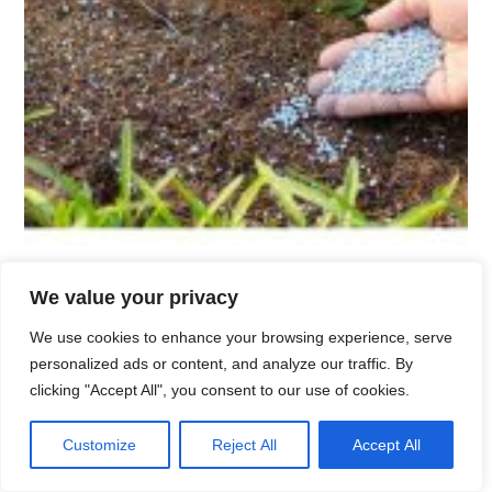
Bolehkah baja kawalan pelepasan (controled-
release) diapliasi ke atas permukaan tanah
We value your privacy
untuk memudahkan kerja pembajaan?
We use cookies to enhance your browsing experience, serve
October 16, 2025
personalized ads or content, and analyze our traffic. By
clicking "Accept All", you consent to our use of cookies.
TERKINI
Customize
Reject All
Accept All
Kelapa Matag VS Kelapa tinggi: Mana satu menghasilkan kopra
yang lebih tinggi per hektar?