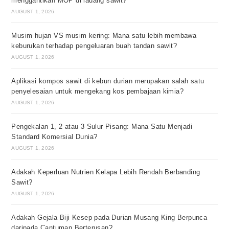
menggantikan MOP di ladang sawit?
AUGUST 1, 2026
Musim hujan VS musim kering: Mana satu lebih membawa
keburukan terhadap pengeluaran buah tandan sawit?
AUGUST 1, 2026
Aplikasi kompos sawit di kebun durian merupakan salah satu
penyelesaian untuk mengekang kos pembajaan kimia?
AUGUST 1, 2026
Pengekalan 1, 2 atau 3 Sulur Pisang: Mana Satu Menjadi
Standard Komersial Dunia?
AUGUST 1, 2026
Adakah Keperluan Nutrien Kelapa Lebih Rendah Berbanding
Sawit?
AUGUST 1, 2026
Adakah Gejala Biji Kesep pada Durian Musang King Berpunca
daripada Cantuman Berterusan?