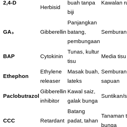
2,4-D
buah tanpa
Kawalan r
Herbisid
biji
Panjangkan
GA₃
Gibberellin
batang,
Semburan
pembungaan
Tunas, kultur
BAP
Cytokinin
Media tisu
tisu
Ethylene
Masak buah,
Semburan
Ethephon
releaser
lateks
sapuan
Gibberellin
Kawal saiz,
Paclobutrazol
Suntikan/
inhibitor
galak bunga
Batang
Tanaman t
CCC
Retardant
padat, tahan
bunga