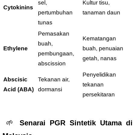
sel,
Kultur tisu,
Cytokinins
pertumbuhan
tanaman daun
tunas
Pemasakan
Kematangan
buah,
Ethylene
buah, penuaian
pembungaan,
getah, nanas
abscission
Penyelidikan
Abscisic
Tekanan air,
tekanan
Acid (ABA)
dormansi
persekitaran
🌱
Senarai PGR Sintetik Utama di