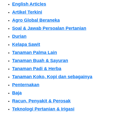
English Articles
Artikel Terkini
Agro Global Beraneka
Soal & Jawab Persoalan Pertanian
Durian
Kelapa Sawit
Tanaman Palma Lain
Tanaman Buah & Sayuran
Tanaman Padi & Herba
Tanaman Koko, Kopi dan sebagainya
Penternakan
Baja
Racun, Penyakit & Perosak
Teknologi Pertanian & Irigasi