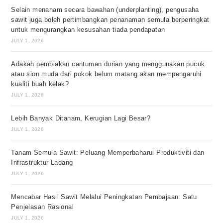
Selain menanam secara bawahan (underplanting), pengusaha
sawit juga boleh pertimbangkan penanaman semula berperingkat
untuk mengurangkan kesusahan tiada pendapatan
JULY 1, 2026
Adakah pembiakan cantuman durian yang menggunakan pucuk
atau sion muda dari pokok belum matang akan mempengaruhi
kualiti buah kelak?
JULY 1, 2026
Lebih Banyak Ditanam, Kerugian Lagi Besar?
JULY 1, 2026
Tanam Semula Sawit: Peluang Memperbaharui Produktiviti dan
Infrastruktur Ladang
JULY 1, 2026
Mencabar Hasil Sawit Melalui Peningkatan Pembajaan: Satu
Penjelasan Rasional
JULY 1, 2026