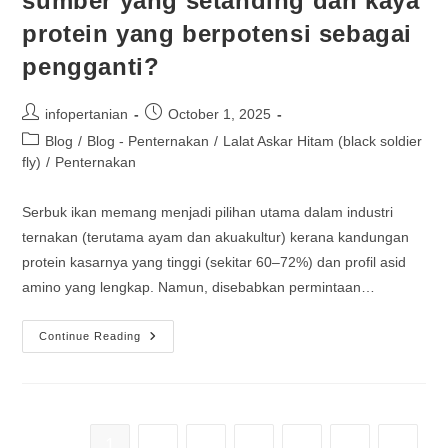
sumber yang setanding dan kaya
protein yang berpotensi sebagai
pengganti?
infopertanian
October 1, 2025
Blog
/
Blog - Penternakan
/
Lalat Askar Hitam (black soldier
fly)
/
Penternakan
Serbuk ikan memang menjadi pilihan utama dalam industri
ternakan (terutama ayam dan akuakultur) kerana kandungan
protein kasarnya yang tinggi (sekitar 60–72%) dan profil asid
amino yang lengkap. Namun, disebabkan permintaan…
Continue Reading
1
2
3
4
…
6