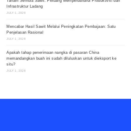
Tanam Semula Sawit: Peluang Memperbaharui Produktiviti dan
Infrastruktur Ladang
JULY 1, 2026
Mencabar Hasil Sawit Melalui Peningkatan Pembajaan: Satu
Penjelasan Rasional
JULY 1, 2026
Apakah tahap penerimaan nangka di pasaran China
memandangkan buah ini sudah diluluskan untuk dieksport ke
situ?
JULY 1, 2026