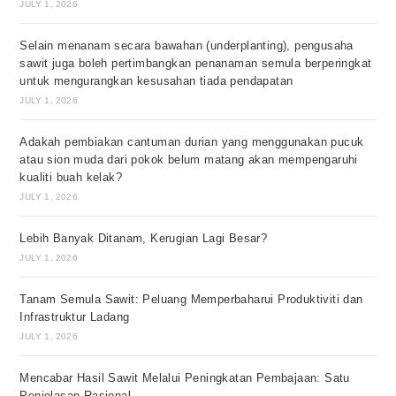
JULY 1, 2026
Selain menanam secara bawahan (underplanting), pengusaha
sawit juga boleh pertimbangkan penanaman semula berperingkat
untuk mengurangkan kesusahan tiada pendapatan
JULY 1, 2026
Adakah pembiakan cantuman durian yang menggunakan pucuk
atau sion muda dari pokok belum matang akan mempengaruhi
kualiti buah kelak?
JULY 1, 2026
Lebih Banyak Ditanam, Kerugian Lagi Besar?
JULY 1, 2026
Tanam Semula Sawit: Peluang Memperbaharui Produktiviti dan
Infrastruktur Ladang
JULY 1, 2026
Mencabar Hasil Sawit Melalui Peningkatan Pembajaan: Satu
Penjelasan Rasional