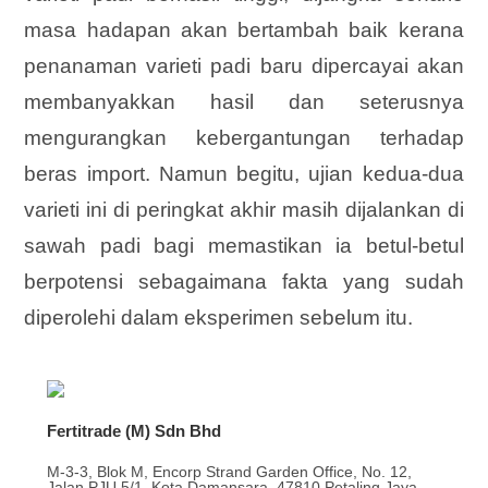
masa hadapan akan bertambah baik kerana
penanaman varieti padi baru dipercayai akan
membanyakkan hasil dan seterusnya
mengurangkan kebergantungan terhadap
beras import. Namun begitu, ujian kedua-dua
varieti ini di peringkat akhir masih dijalankan di
sawah padi bagi memastikan ia betul-betul
berpotensi sebagaimana fakta yang sudah
diperolehi dalam eksperimen sebelum itu.
Fertitrade (M) Sdn Bhd
M-3-3, Blok M, Encorp Strand Garden Office, No. 12,
Jalan PJU 5/1, Kota Damansara, 47810 Petaling Jaya,