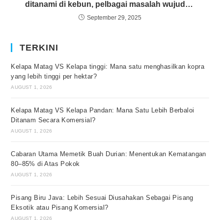
ditanami di kebun, pelbagai masalah wujud
termasuk penyakit. Adakah gejala ini berpunca
September 29, 2025
daripada amalan pembajaan kimia dan aplikasi
racun pertanian berkala?
TERKINI
Kelapa Matag VS Kelapa tinggi: Mana satu menghasilkan kopra
yang lebih tinggi per hektar?
AUGUST 1, 2026
Kelapa Matag VS Kelapa Pandan: Mana Satu Lebih Berbaloi
Ditanam Secara Komersial?
AUGUST 1, 2026
Cabaran Utama Memetik Buah Durian: Menentukan Kematangan
80–85% di Atas Pokok
AUGUST 1, 2026
Pisang Biru Java: Lebih Sesuai Diusahakan Sebagai Pisang
Eksotik atau Pisang Komersial?
AUGUST 1, 2026