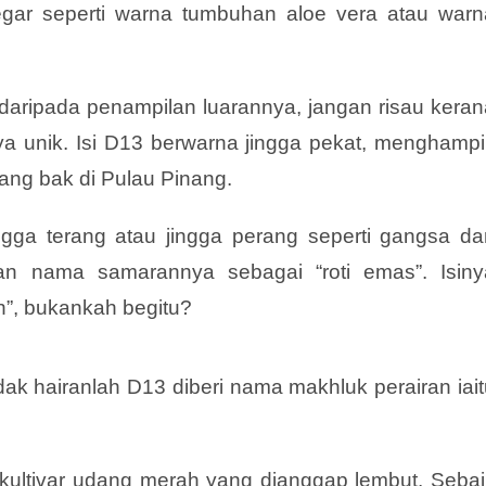
egar seperti warna tumbuhan aloe vera atau warn
daripada penampilan luarannya, jangan risau keran
 unik. Isi D13 berwarna jingga pekat, menghampir
ang bak di Pulau Pinang.
ngga terang atau jingga perang seperti gangsa da
an nama samarannya sebagai “roti emas”. Isiny
h”, bukankah begitu?
ak hairanlah D13 diberi nama makhluk perairan iait
da kultivar udang merah yang dianggap lembut. Seba