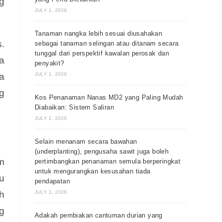
g
JULY 1, 2026
Tanaman nangka lebih sesuai diusahakan
.
sebagai tanaman selingan atau ditanam secara
tunggal dari perspektif kawalan perosak dan
a
penyakit?
a
JULY 1, 2026
g
Kos Penanaman Nanas MD2 yang Paling Mudah
Diabaikan: Sistem Saliran
JULY 1, 2026
Selain menanam secara bawahan
(underplanting), pengusaha sawit juga boleh
m
pertimbangkan penanaman semula berperingkat
untuk mengurangkan kesusahan tiada
u
pendapatan
h
JULY 1, 2026
g
Adakah pembiakan cantuman durian yang