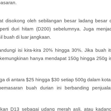
pasaran.
t disokong oleh sebilangan besar ladang besar d
seperti duri hitam (D200) sebelumnya. Juga menjad
l buah di luar jangkaan.
dungi isi kira-kira 20% hingga 30%. Jika buah it
erkemungkinan hanya mendapat 150g hingga 250g is
a di antara $25 hingga $30 setiap 500g dalam kota
pemasaran buah durian ini berbanding penjuala
dikan D13 sebagai udang merah asli, atau kadang