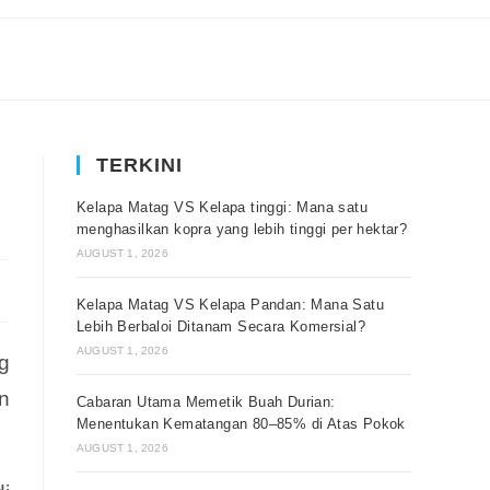
TERKINI
Kelapa Matag VS Kelapa tinggi: Mana satu
menghasilkan kopra yang lebih tinggi per hektar?
AUGUST 1, 2026
Kelapa Matag VS Kelapa Pandan: Mana Satu
Lebih Berbaloi Ditanam Secara Komersial?
AUGUST 1, 2026
g
n
Cabaran Utama Memetik Buah Durian:
Menentukan Kematangan 80–85% di Atas Pokok
AUGUST 1, 2026