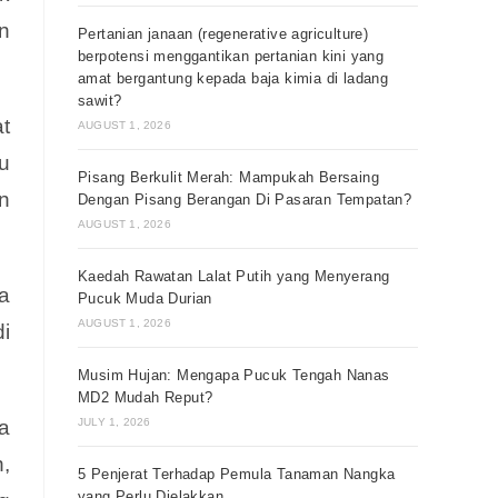
an
Pertanian janaan (regenerative agriculture)
berpotensi menggantikan pertanian kini yang
amat bergantung kepada baja kimia di ladang
sawit?
at
AUGUST 1, 2026
ru
Pisang Berkulit Merah: Mampukah Bersaing
n
Dengan Pisang Berangan Di Pasaran Tempatan?
AUGUST 1, 2026
Kaedah Rawatan Lalat Putih yang Menyerang
a
Pucuk Muda Durian
AUGUST 1, 2026
i
Musim Hujan: Mengapa Pucuk Tengah Nanas
MD2 Mudah Reput?
a
JULY 1, 2026
,
5 Penjerat Terhadap Pemula Tanaman Nangka
yang Perlu Dielakkan