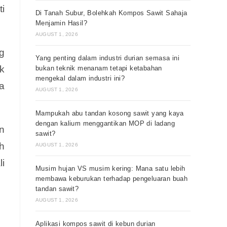
i
Di Tanah Subur, Bolehkah Kompos Sawit Sahaja
Menjamin Hasil?
AUGUST 1, 2026
g
Yang penting dalam industri durian semasa ini
k
bukan teknik menanam tetapi ketabahan
mengekal dalam industri ini?
ma
AUGUST 1, 2026
Mampukah abu tandan kosong sawit yang kaya
dengan kalium menggantikan MOP di ladang
n
sawit?
h
AUGUST 1, 2026
i
Musim hujan VS musim kering: Mana satu lebih
membawa keburukan terhadap pengeluaran buah
tandan sawit?
AUGUST 1, 2026
Aplikasi kompos sawit di kebun durian