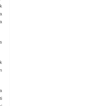
k
a
a
s
k
n
a
ti