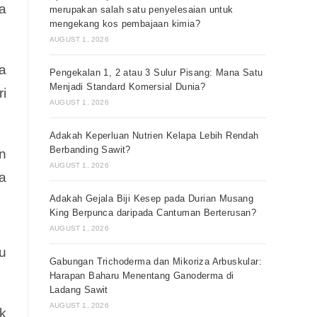
a
merupakan salah satu penyelesaian untuk
mengekang kos pembajaan kimia?
AUGUST 1, 2026
a
Pengekalan 1, 2 atau 3 Sulur Pisang: Mana Satu
Menjadi Standard Komersial Dunia?
i
AUGUST 1, 2026
Adakah Keperluan Nutrien Kelapa Lebih Rendah
Berbanding Sawit?
n
AUGUST 1, 2026
a
Adakah Gejala Biji Kesep pada Durian Musang
King Berpunca daripada Cantuman Berterusan?
AUGUST 1, 2026
u
Gabungan Trichoderma dan Mikoriza Arbuskular:
Harapan Baharu Menentang Ganoderma di
Ladang Sawit
AUGUST 1, 2026
ik