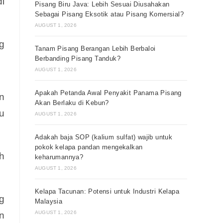
di
Pisang Biru Java: Lebih Sesuai Diusahakan
Sebagai Pisang Eksotik atau Pisang Komersial?
AUGUST 1, 2026
g
Tanam Pisang Berangan Lebih Berbaloi
Berbanding Pisang Tanduk?
AUGUST 1, 2026
Apakah Petanda Awal Penyakit Panama Pisang
an
Akan Berlaku di Kebun?
u
AUGUST 1, 2026
Adakah baja SOP (kalium sulfat) wajib untuk
pokok kelapa pandan mengekalkan
h
keharumannya?
AUGUST 1, 2026
Kelapa Tacunan: Potensi untuk Industri Kelapa
g
Malaysia
AUGUST 1, 2026
n