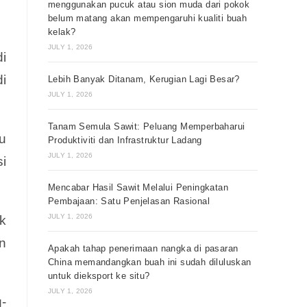
menggunakan pucuk atau sion muda dari pokok
belum matang akan mempengaruhi kualiti buah
kelak?
JULY 1, 2026
i
i
Lebih Banyak Ditanam, Kerugian Lagi Besar?
JULY 1, 2026
Tanam Semula Sawit: Peluang Memperbaharui
u
Produktiviti dan Infrastruktur Ladang
JULY 1, 2026
i
Mencabar Hasil Sawit Melalui Peningkatan
Pembajaan: Satu Penjelasan Rasional
JULY 1, 2026
k
n
Apakah tahap penerimaan nangka di pasaran
China memandangkan buah ini sudah diluluskan
untuk dieksport ke situ?
JULY 1, 2026
-