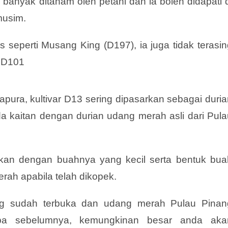
 banyak ditanam oleh petani dan ia boleh didapati 
musim.
seperti Musang King (D197), ia juga tidak terasin
n D101
apura, kultivar D13 sering dipasarkan sebagai duri
 kaitan dengan durian udang merah asli dari Pula
kan dengan buahnya yang kecil serta bentuk bua
erah apabila telah dikopek.
ng sudah terbuka dan udang merah Pulau Pinan
apa sebelumnya, kemungkinan besar anda aka