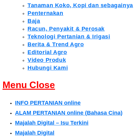
Tanaman Koko, Kopi dan sebagainya
Penternakan
Baja
Racun, Penyakit & Perosak
Teknologi Pertanian & Irigasi
Berita & Trend Agro
Editorial Agro
Video Produk
Hubungi Kami
Menu
Close
INFO PERTANIAN online
ALAM PERTANIAN online (Bahasa Cina)
Majalah Digital – Isu Terkini
Majalah Digital