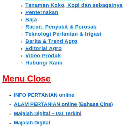
Tanaman Koko, Kopi dan sebagainya
Penternakan
Baja
Racun, Penyakit & Perosak
Teknologi Pertanian & Irigasi
Berita & Trend Agro
Editorial Agro
Video Produk
Hubungi Kami
Menu
Close
INFO PERTANIAN online
ALAM PERTANIAN online (Bahasa Cina)
Majalah Digital – Isu Terkini
Majalah Digital