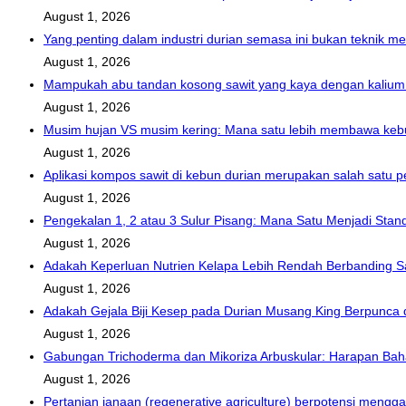
August 1, 2026
Yang penting dalam industri durian semasa ini bukan teknik m
August 1, 2026
Mampukah abu tandan kosong sawit yang kaya dengan kalium
August 1, 2026
Musim hujan VS musim kering: Mana satu lebih membawa kebu
August 1, 2026
Aplikasi kompos sawit di kebun durian merupakan salah satu
August 1, 2026
Pengekalan 1, 2 atau 3 Sulur Pisang: Mana Satu Menjadi Stan
August 1, 2026
Adakah Keperluan Nutrien Kelapa Lebih Rendah Berbanding S
August 1, 2026
Adakah Gejala Biji Kesep pada Durian Musang King Berpunca
August 1, 2026
Gabungan Trichoderma dan Mikoriza Arbuskular: Harapan Ba
August 1, 2026
Pertanian janaan (regenerative agriculture) berpotensi mengga