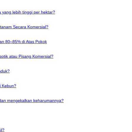
yang lebih tinggi per hektar?
itanam Secara Komersial?
n 80–85% di Atas Pokok
sotik atau Pisang Komersial?
nduk?
i Kebun?
pandan mengekalkan keharumannya?
il?