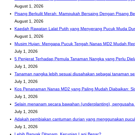
August 1, 2026
Pisang Berkulit Merah: Mampukah Bersaing Dengan Pisang B
August 1, 2026
Kaedah Rawatan Lalat Putih yang Menyerang Pucuk Muda Dur
August 1, 2026
Musim Hujan: Mengapa Pucuk Tengah Nanas MD2 Mudah Rep
July 1, 2026
5 Penjerat Terhadap Pemula Tanaman Nangka yang Perlu Diel
July 1, 2026
Tanaman nangka lebih sesuai diusahakan sebagai tanaman seli
July 1, 2026
Kos Penanaman Nanas MD2 yang Paling Mudah Diabaikan: Sis
July 1, 2026
Selain menanam secara bawahan (underplanting), pengusaha 
July 1, 2026
Adakah pembiakan cantuman durian yang menggunakan pucuk 
July 1, 2026
Lebih Banyak Ditanam, Kerugian Lagi Besar?