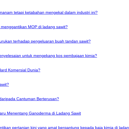
enanam tetapi ketabahan mengekal dalam industri ini?
 menggantikan MOP di ladang sawit?
rukan terhadap pengeluaran buah tandan sawit?
 penyelesaian untuk mengekang kos pembajaan kimia?
dard Komersial Dunia?
awit?
 daripada Cantuman Berterusan?
haru Menentang Ganoderma di Ladang Sawit
ntikan pertanian kini yang amat bergantung kepada baja kimia di ladan