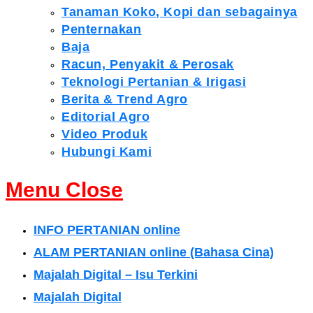
Tanaman Koko, Kopi dan sebagainya
Penternakan
Baja
Racun, Penyakit & Perosak
Teknologi Pertanian & Irigasi
Berita & Trend Agro
Editorial Agro
Video Produk
Hubungi Kami
Menu
Close
INFO PERTANIAN online
ALAM PERTANIAN online (Bahasa Cina)
Majalah Digital – Isu Terkini
Majalah Digital