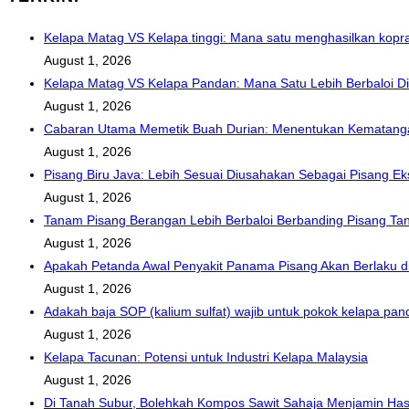
Kelapa Matag VS Kelapa tinggi: Mana satu menghasilkan kopra 
August 1, 2026
Kelapa Matag VS Kelapa Pandan: Mana Satu Lebih Berbaloi D
August 1, 2026
Cabaran Utama Memetik Buah Durian: Menentukan Kematanga
August 1, 2026
Pisang Biru Java: Lebih Sesuai Diusahakan Sebagai Pisang Ek
August 1, 2026
Tanam Pisang Berangan Lebih Berbaloi Berbanding Pisang Ta
August 1, 2026
Apakah Petanda Awal Penyakit Panama Pisang Akan Berlaku d
August 1, 2026
Adakah baja SOP (kalium sulfat) wajib untuk pokok kelapa 
August 1, 2026
Kelapa Tacunan: Potensi untuk Industri Kelapa Malaysia
August 1, 2026
Di Tanah Subur, Bolehkah Kompos Sawit Sahaja Menjamin Has