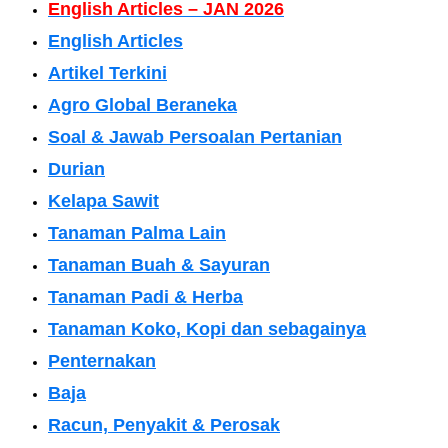
English Articles – JAN 2026
English Articles
Artikel Terkini
Agro Global Beraneka
Soal & Jawab Persoalan Pertanian
Durian
Kelapa Sawit
Tanaman Palma Lain
Tanaman Buah & Sayuran
Tanaman Padi & Herba
Tanaman Koko, Kopi dan sebagainya
Penternakan
Baja
Racun, Penyakit & Perosak