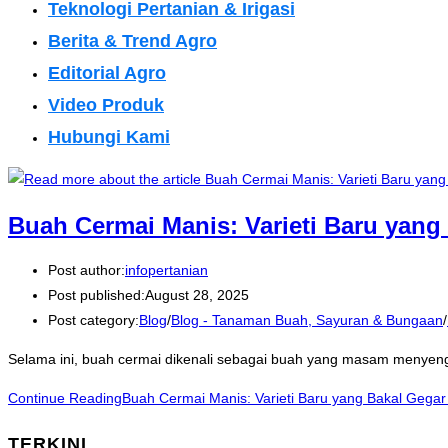
Teknologi Pertanian & Irigasi
Berita & Trend Agro
Editorial Agro
Video Produk
Hubungi Kami
Buah Cermai Manis: Varieti Baru yang
Post author:
infopertanian
Post published:
August 28, 2025
Post category:
Blog
/
Blog - Tanaman Buah, Sayuran & Bungaan
/
Selama ini, buah cermai dikenali sebagai buah yang masam menyengat
Continue Reading
Buah Cermai Manis: Varieti Baru yang Bakal Gegar
TERKINI