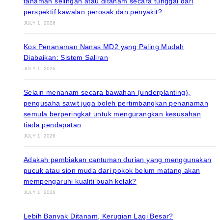
tanaman selingan atau ditanam secara tunggal dari
perspektif kawalan perosak dan penyakit?
JULY 1, 2026
Kos Penanaman Nanas MD2 yang Paling Mudah
Diabaikan: Sistem Saliran
JULY 1, 2026
Selain menanam secara bawahan (underplanting),
pengusaha sawit juga boleh pertimbangkan penanaman
semula berperingkat untuk mengurangkan kesusahan
tiada pendapatan
JULY 1, 2026
Adakah pembiakan cantuman durian yang menggunakan
pucuk atau sion muda dari pokok belum matang akan
mempengaruhi kualiti buah kelak?
JULY 1, 2026
Lebih Banyak Ditanam, Kerugian Lagi Besar?