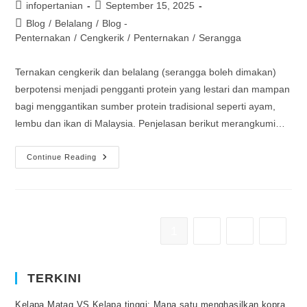
infopertanian
September 15, 2025
Blog
/
Belalang
/
Blog -
Penternakan
/
Cengkerik
/
Penternakan
/
Serangga
Ternakan cengkerik dan belalang (serangga boleh dimakan)
berpotensi menjadi pengganti protein yang lestari dan mampan
bagi menggantikan sumber protein tradisional seperti ayam,
lembu dan ikan di Malaysia. Penjelasan berikut merangkumi…
Continue Reading
1
2
3
TERKINI
Kelapa Matag VS Kelapa tinggi: Mana satu menghasilkan kopra