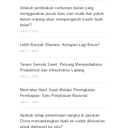
Adakah pembiakan cantuman durian yang
menggunakan pucuk atau sion muda dari pokok
belum matang akan mempengaruhi kualiti buah
kelak?
JULY 1, 2026
Lebih Banyak Ditanam, Kerugian Lagi Besar?
JULY 1, 2026
Tanam Semula Sawit: Peluang Memperbaharui
Produktiviti dan Infrastruktur Ladang
JULY 1, 2026
Mencabar Hasil Sawit Melalui Peningkatan
Pembajaan: Satu Penjelasan Rasional
JULY 1, 2026
Apakah tahap penerimaan nangka di pasaran
China memandangkan buah ini sudah diluluskan
untuk dieksport ke situ?