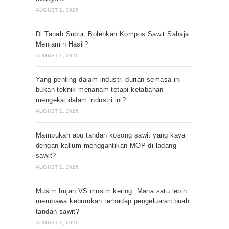
AUGUST 1, 2026
Di Tanah Subur, Bolehkah Kompos Sawit Sahaja
Menjamin Hasil?
AUGUST 1, 2026
Yang penting dalam industri durian semasa ini
bukan teknik menanam tetapi ketabahan
mengekal dalam industri ini?
AUGUST 1, 2026
Mampukah abu tandan kosong sawit yang kaya
dengan kalium menggantikan MOP di ladang
sawit?
AUGUST 1, 2026
Musim hujan VS musim kering: Mana satu lebih
membawa keburukan terhadap pengeluaran buah
tandan sawit?
AUGUST 1, 2026