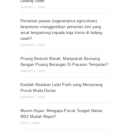
Ladang Sawit
AUGUST 1, 2026
Pertanian janaan (regenerative agriculture)
berpotensi menggantikan pertanian kini yang
amat bergantung kepada baja kimia di ladang
sawit?
AUGUST 1, 2026
Pisang Berkulit Merah: Mampukah Bersaing
Dengan Pisang Berangan Di Pasaran Tempatan?
AUGUST 1, 2026
Kaedah Rawatan Lalat Putih yang Menyerang
Pucuk Muda Durian
AUGUST 1, 2026
Musim Hujan: Mengapa Pucuk Tengah Nanas
MD2 Mudah Reput?
JULY 1, 2026