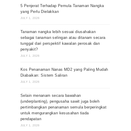
5 Penjerat Terhadap Pemula Tanaman Nangka
yang Perlu Dielakkan
JULY 1, 2026
Tanaman nangka lebih sesuai diusahakan
sebagai tanaman selingan atau ditanam secara
tunggal dari perspektif kawalan perosak dan
penyakit?
JULY 1, 2026
Kos Penanaman Nanas MD2 yang Paling Mudah
Diabaikan: Sistem Saliran
JULY 1, 2026
Selain menanam secara bawahan
(underplanting), pengusaha sawit juga boleh
pertimbangkan penanaman semula berperingkat
untuk mengurangkan kesusahan tiada
pendapatan
JULY 1, 2026