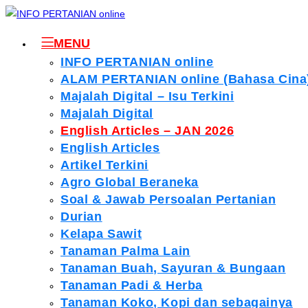
Skip
to
MENU
content
INFO PERTANIAN online
ALAM PERTANIAN online (Bahasa Cina
Majalah Digital – Isu Terkini
Majalah Digital
English Articles – JAN 2026
English Articles
Artikel Terkini
Agro Global Beraneka
Soal & Jawab Persoalan Pertanian
Durian
Kelapa Sawit
Tanaman Palma Lain
Tanaman Buah, Sayuran & Bungaan
Tanaman Padi & Herba
Tanaman Koko, Kopi dan sebagainya