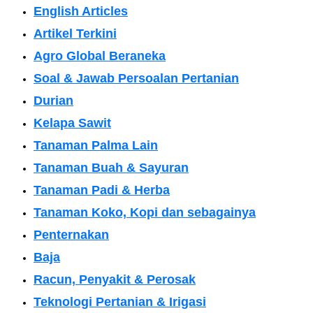
English Articles
Artikel Terkini
Agro Global Beraneka
Soal & Jawab Persoalan Pertanian
Durian
Kelapa Sawit
Tanaman Palma Lain
Tanaman Buah & Sayuran
Tanaman Padi & Herba
Tanaman Koko, Kopi dan sebagainya
Penternakan
Baja
Racun, Penyakit & Perosak
Teknologi Pertanian & Irigasi