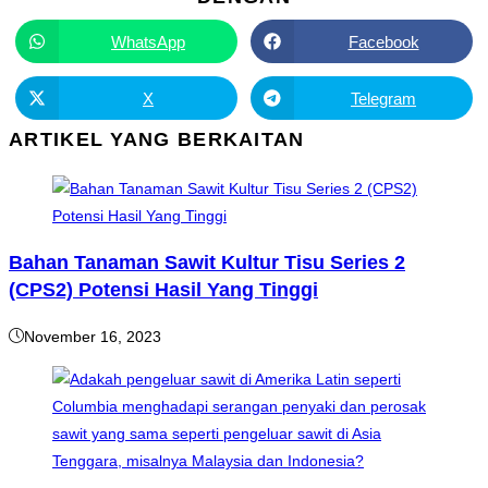
THIS
CONTENT
WhatsApp
Facebook
Opens
Opens
in
in
a
a
new
new
X
Telegram
Opens
Opens
window
window
in
in
a
a
ARTIKEL YANG BERKAITAN
new
new
window
window
Bahan Tanaman Sawit Kultur Tisu Series 2
(CPS2) Potensi Hasil Yang Tinggi
November 16, 2023