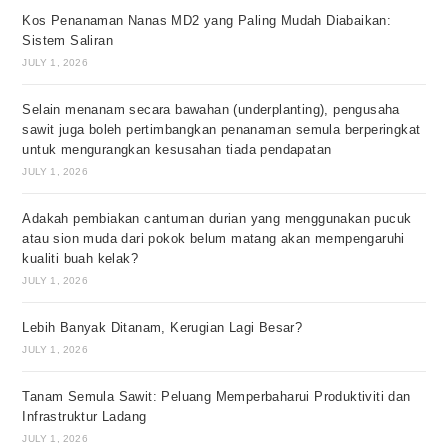
Kos Penanaman Nanas MD2 yang Paling Mudah Diabaikan:
Sistem Saliran
JULY 1, 2026
Selain menanam secara bawahan (underplanting), pengusaha
sawit juga boleh pertimbangkan penanaman semula berperingkat
untuk mengurangkan kesusahan tiada pendapatan
JULY 1, 2026
Adakah pembiakan cantuman durian yang menggunakan pucuk
atau sion muda dari pokok belum matang akan mempengaruhi
kualiti buah kelak?
JULY 1, 2026
Lebih Banyak Ditanam, Kerugian Lagi Besar?
JULY 1, 2026
Tanam Semula Sawit: Peluang Memperbaharui Produktiviti dan
Infrastruktur Ladang
JULY 1, 2026