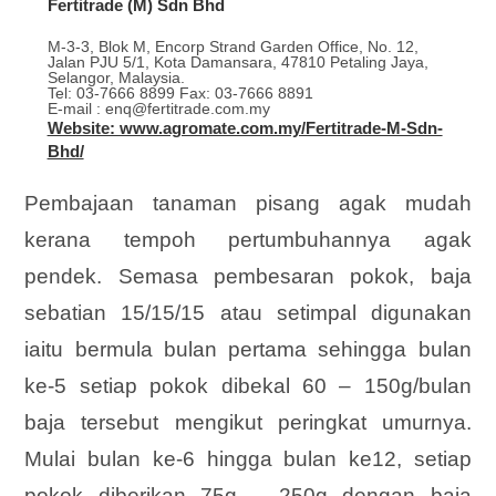
Fertitrade (M) Sdn Bhd
M-3-3, Blok M, Encorp Strand Garden Office, No. 12,
Jalan PJU 5/1, Kota Damansara, 47810 Petaling Jaya,
Selangor, Malaysia.
Tel: 03-7666 8899 Fax: 03-7666 8891
E-mail : enq@fertitrade.com.my
Website: www.agromate.com.my/Fertitrade-M-Sdn-
Bhd/
Pembajaan tanaman pisang agak mudah
kerana tempoh pertumbuhannya agak
pendek. Semasa pembesaran pokok, baja
sebatian 15/15/15 atau setimpal digunakan
iaitu bermula bulan pertama sehingga bulan
ke-5 setiap pokok dibekal 60 – 150g/bulan
baja tersebut mengikut peringkat umurnya.
Mulai bulan ke-6 hingga bulan ke12, setiap
pokok diberikan 75g – 250g dengan baja