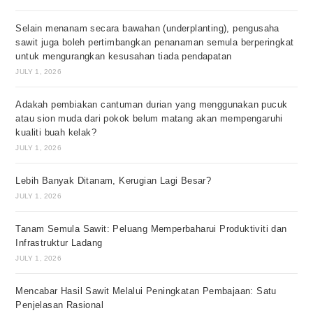
Selain menanam secara bawahan (underplanting), pengusaha
sawit juga boleh pertimbangkan penanaman semula berperingkat
untuk mengurangkan kesusahan tiada pendapatan
JULY 1, 2026
Adakah pembiakan cantuman durian yang menggunakan pucuk
atau sion muda dari pokok belum matang akan mempengaruhi
kualiti buah kelak?
JULY 1, 2026
Lebih Banyak Ditanam, Kerugian Lagi Besar?
JULY 1, 2026
Tanam Semula Sawit: Peluang Memperbaharui Produktiviti dan
Infrastruktur Ladang
JULY 1, 2026
Mencabar Hasil Sawit Melalui Peningkatan Pembajaan: Satu
Penjelasan Rasional