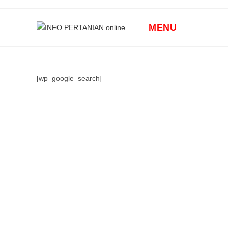
Skip
to
MENU
content
[wp_google_search]