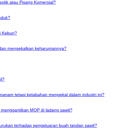
sotik atau Pisang Komersial?
nduk?
i Kebun?
pandan mengekalkan keharumannya?
il?
enanam tetapi ketabahan mengekal dalam industri ini?
 menggantikan MOP di ladang sawit?
rukan terhadap pengeluaran buah tandan sawit?