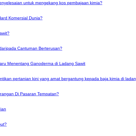
 penyelesaian untuk mengekang kos pembajaan kimia?
dard Komersial Dunia?
awit?
 daripada Cantuman Berterusan?
haru Menentang Ganoderma di Ladang Sawit
ntikan pertanian kini yang amat bergantung kepada baja kimia di ladan
erangan Di Pasaran Tempatan?
ian
ut?