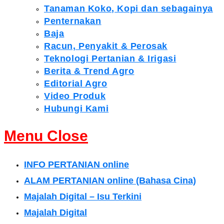
Tanaman Koko, Kopi dan sebagainya
Penternakan
Baja
Racun, Penyakit & Perosak
Teknologi Pertanian & Irigasi
Berita & Trend Agro
Editorial Agro
Video Produk
Hubungi Kami
Menu
Close
INFO PERTANIAN online
ALAM PERTANIAN online (Bahasa Cina)
Majalah Digital – Isu Terkini
Majalah Digital