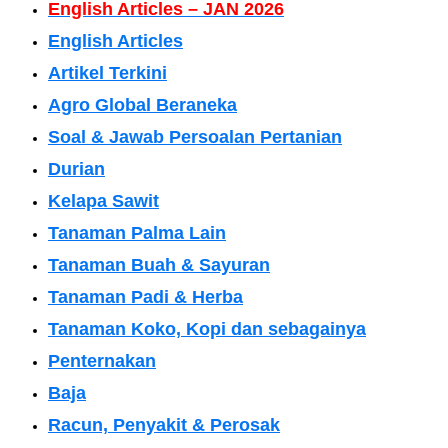
English Articles – JAN 2026
English Articles
Artikel Terkini
Agro Global Beraneka
Soal & Jawab Persoalan Pertanian
Durian
Kelapa Sawit
Tanaman Palma Lain
Tanaman Buah & Sayuran
Tanaman Padi & Herba
Tanaman Koko, Kopi dan sebagainya
Penternakan
Baja
Racun, Penyakit & Perosak