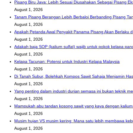
Pisang Biru Java: Lebih Sesuai Diusahakan Sebagai Pisang Ek
August 1, 2026
Tanam Pisang Berangan Lebih Berbaloi Berbanding Pisang Ta
August 1, 2026
Apakah Petanda Awal Penyakit Panama Pisang Akan Berlaku d
August 1, 2026
Adakah baja SOP (kalium sulfat) wajib untuk pokok kelapa 
August 1, 2026
Kelapa Tacunan: Potensi untuk Industri Kelapa Malaysia
August 1, 2026
Di Tanah Subur, Bolehkah Kompos Sawit Sahaja Menjamin Has
August 1, 2026
Yang penting dalam industri durian semasa ini bukan teknik m
August 1, 2026
Mampukah abu tandan kosong sawit yang kaya dengan kalium
August 1, 2026
Musim hujan VS musim kering: Mana satu lebih membawa kebu
August 1, 2026