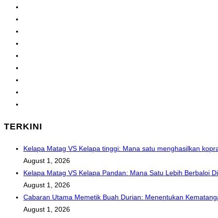
Go to the previous page
1
2
3
4
5
…
468
Go to the next page
TERKINI
Kelapa Matag VS Kelapa tinggi: Mana satu menghasilkan kopra 
August 1, 2026
Kelapa Matag VS Kelapa Pandan: Mana Satu Lebih Berbaloi D
August 1, 2026
Cabaran Utama Memetik Buah Durian: Menentukan Kematanga
August 1, 2026