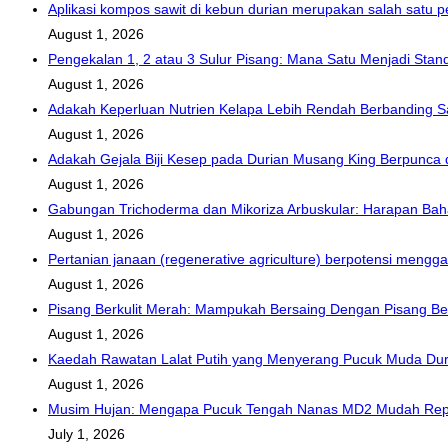
Aplikasi kompos sawit di kebun durian merupakan salah satu
August 1, 2026
Pengekalan 1, 2 atau 3 Sulur Pisang: Mana Satu Menjadi Stan
August 1, 2026
Adakah Keperluan Nutrien Kelapa Lebih Rendah Berbanding S
August 1, 2026
Adakah Gejala Biji Kesep pada Durian Musang King Berpunca
August 1, 2026
Gabungan Trichoderma dan Mikoriza Arbuskular: Harapan Ba
August 1, 2026
Pertanian janaan (regenerative agriculture) berpotensi mengga
August 1, 2026
Pisang Berkulit Merah: Mampukah Bersaing Dengan Pisang B
August 1, 2026
Kaedah Rawatan Lalat Putih yang Menyerang Pucuk Muda Dur
August 1, 2026
Musim Hujan: Mengapa Pucuk Tengah Nanas MD2 Mudah Rep
July 1, 2026