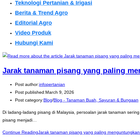
Teknologi Pertanian & Irigasi
Berita & Trend Agro
Editorial Agro
Video Produk
Hubungi Kami
Jarak tanaman pisang yang paling me
Post author:
infopertanian
Post published:
March 9, 2026
Post category:
Blog
/
Blog - Tanaman Buah, Sayuran & Bungaan
Di ladang-ladang pisang di Malaysia, persoalan jarak tanaman sering
pisang menjadi…
Continue Reading
Jarak tanaman pisang yang paling menguntungkan 