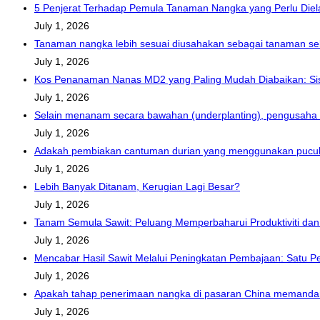
5 Penjerat Terhadap Pemula Tanaman Nangka yang Perlu Diel
July 1, 2026
Tanaman nangka lebih sesuai diusahakan sebagai tanaman seli
July 1, 2026
Kos Penanaman Nanas MD2 yang Paling Mudah Diabaikan: Sis
July 1, 2026
Selain menanam secara bawahan (underplanting), pengusaha 
July 1, 2026
Adakah pembiakan cantuman durian yang menggunakan pucuk 
July 1, 2026
Lebih Banyak Ditanam, Kerugian Lagi Besar?
July 1, 2026
Tanam Semula Sawit: Peluang Memperbaharui Produktiviti dan 
July 1, 2026
Mencabar Hasil Sawit Melalui Peningkatan Pembajaan: Satu Pe
July 1, 2026
Apakah tahap penerimaan nangka di pasaran China memandangk
July 1, 2026