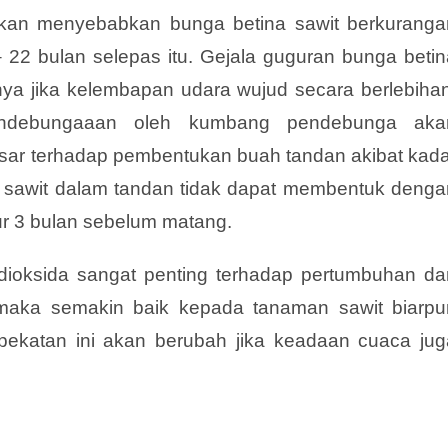
 akan menyebabkan bunga betina sawit berkuranga
22 bulan selepas itu. Gejala guguran bunga betin
knya jika kelembapan udara wujud secara berlebihan
i pendebungaaan oleh kumbang pendebunga aka
ar terhadap pembentukan buah tandan akibat kada
 sawit dalam tandan tidak dapat membentuk denga
ur 3 bulan sebelum matang.
 dioksida sangat penting terhadap pertumbuhan da
 maka semakin baik kepada tanaman sawit biarpu
pekatan ini akan berubah jika keadaan cuaca jug