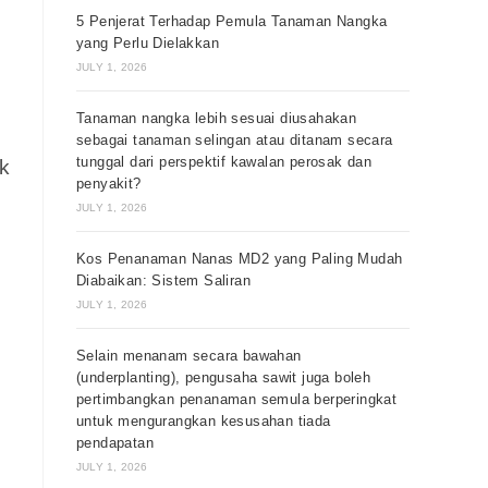
5 Penjerat Terhadap Pemula Tanaman Nangka
yang Perlu Dielakkan
JULY 1, 2026
Tanaman nangka lebih sesuai diusahakan
sebagai tanaman selingan atau ditanam secara
tunggal dari perspektif kawalan perosak dan
k
penyakit?
JULY 1, 2026
Kos Penanaman Nanas MD2 yang Paling Mudah
Diabaikan: Sistem Saliran
JULY 1, 2026
Selain menanam secara bawahan
(underplanting), pengusaha sawit juga boleh
pertimbangkan penanaman semula berperingkat
untuk mengurangkan kesusahan tiada
pendapatan
JULY 1, 2026