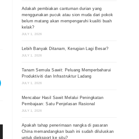
Adakah pembiakan cantuman durian yang
menggunakan pucuk atau sion muda dari pokok
belum matang akan mempengaruhi kualiti buah
kelak?
JULY 1, 2026
Lebih Banyak Ditanam, Kerugian Lagi Besar?
JULY 1, 2026
Tanam Semula Sawit: Peluang Memperbaharui
Produktiviti dan Infrastruktur Ladang
JULY 1, 2026
Mencabar Hasil Sawit Melalui Peningkatan
Pembajaan: Satu Penjelasan Rasional
JULY 1, 2026
Apakah tahap penerimaan nangka di pasaran
China memandangkan buah ini sudah diluluskan
untuk dieksport ke situ?