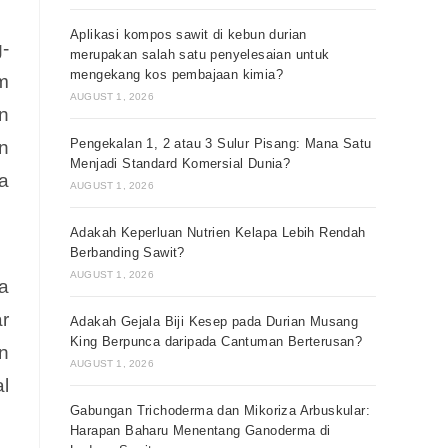
Aplikasi kompos sawit di kebun durian
-
merupakan salah satu penyelesaian untuk
mengekang kos pembajaan kimia?
m
AUGUST 1, 2026
n
Pengekalan 1, 2 atau 3 Sulur Pisang: Mana Satu
n
Menjadi Standard Komersial Dunia?
a
AUGUST 1, 2026
Adakah Keperluan Nutrien Kelapa Lebih Rendah
Berbanding Sawit?
AUGUST 1, 2026
a
r
Adakah Gejala Biji Kesep pada Durian Musang
King Berpunca daripada Cantuman Berterusan?
n
AUGUST 1, 2026
l
Gabungan Trichoderma dan Mikoriza Arbuskular:
Harapan Baharu Menentang Ganoderma di