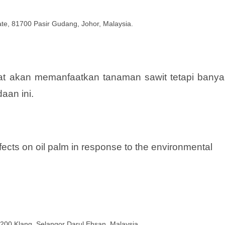
tate, 81700 Pasir Gudang, Johor, Malaysia.
at akan memanfaatkan tanaman sawit tetapi banya
aan ini.
ects on oil palm in response to the environmental
200 Klang, Selangor Darul Ehsan, Malaysia.