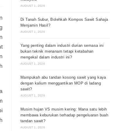
AUGUST 1, 2026
n
Di Tanah Subur, Bolehkah Kompos Sawit Sahaja
Menjamin Hasil?
g
AUGUST 1, 2026
n
Yang penting dalam industri durian semasa ini
t
bukan teknik menanam tetapi ketabahan
n
mengekal dalam industri ini?
AUGUST 1, 2026
ah
Mampukah abu tandan kosong sawit yang kaya
dengan kalium menggantikan MOP di ladang
sawit?
a
AUGUST 1, 2026
m
Musim hujan VS musim kering: Mana satu lebih
pi
membawa keburukan terhadap pengeluaran buah
h
tandan sawit?
AUGUST 1, 2026