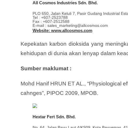
All Cosmos Industries Sdn. Bhd.
PLO 650, Jalan Keluli 7, Pasir Gudang Industrial Es
Tel : +607-2523788
Fax : +607-2512588
E-mail : sales_marketing@allcosmos.com
Website: www.allcosmos.com
Kepekatan karbon dioksida yang meningk
kehidupan di dunia akan lenyap dalam kead
Sumber maklumat :
Mohd Hanif HRUN ET AL., “Physiological eff
cahnges”, PIPOC 2009, MPOB.
Hextar Fert Sdn. Bhd.
No. 64, Jalan Bayu Laut 4/KS09, Kota Bayuemas, 41