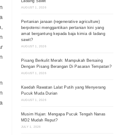
Ladang Sawit
n
AUGUST 1, 2026
a
Pertanian janaan (regenerative agriculture)
,
berpotensi menggantikan pertanian kini yang
amat bergantung kepada baja kimia di ladang
n
sawit?
r
AUGUST 1, 2026
n
Pisang Berkulit Merah: Mampukah Bersaing
Dengan Pisang Berangan Di Pasaran Tempatan?
AUGUST 1, 2026
n
Kaedah Rawatan Lalat Putih yang Menyerang
n
Pucuk Muda Durian
AUGUST 1, 2026
a
Musim Hujan: Mengapa Pucuk Tengah Nanas
MD2 Mudah Reput?
JULY 1, 2026