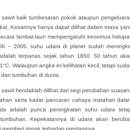
 sawit baik tumbesaran pokok ataupun pengeluara
zikal. Kesannya hanya dapat dilihat dalam masa yan
 secara lambat-laun mempengaruhi kesemua hidupa
06 – 2005, suhu udara di planet sudah meningka
dalah terpanas sejak tahun 1850. 50 tahun aka
°C. Walaupun angka ini kelihatan kecil, tetapi sud
 dan tumbuhan di dunia.
awit hendaklah dilihat dari segi perubahan suasan
wahan serta kadar pancaran cahaya matahari dala
sida adalah punca peningkatan suhu udara
teta
i tumbuhan. Kepekatannya di udara akan beruba
 memberi impak terhadap prestasinya.